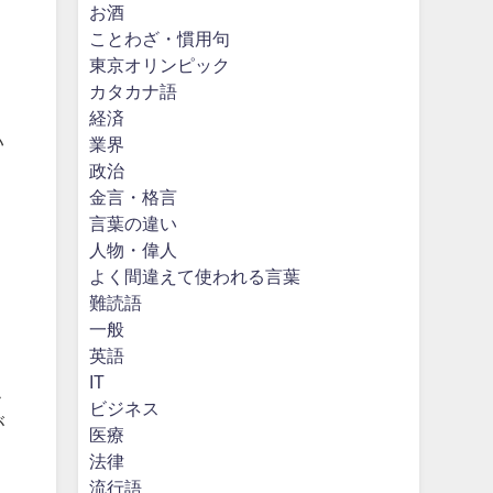
お酒
ことわざ・慣用句
東京オリンピック
カタカナ語
経済
い
業界
政治
金言・格言
言葉の違い
人物・偉人
よく間違えて使われる言葉
難読語
一般
英語
IT
こ
ビジネス
が
医療
法律
流行語