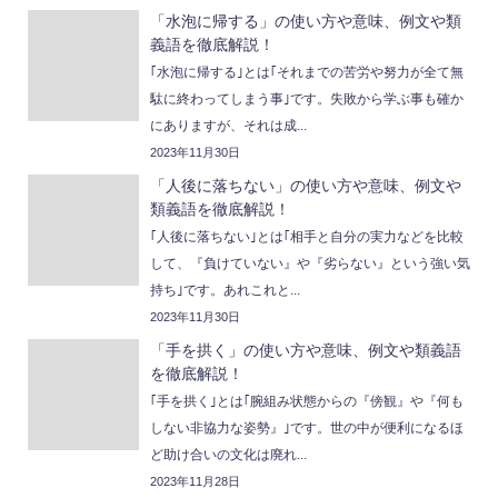
「水泡に帰する」の使い方や意味、例文や類
義語を徹底解説！
｢水泡に帰する｣とは｢それまでの苦労や努力が全て無
駄に終わってしまう事｣です。失敗から学ぶ事も確か
にありますが、それは成...
2023年11月30日
「人後に落ちない」の使い方や意味、例文や
類義語を徹底解説！
｢人後に落ちない｣とは｢相手と自分の実力などを比較
して、『負けていない』や『劣らない』という強い気
持ち｣です。あれこれと...
2023年11月30日
「手を拱く」の使い方や意味、例文や類義語
を徹底解説！
｢手を拱く｣とは｢腕組み状態からの『傍観』や『何も
しない非協力な姿勢』｣です。世の中が便利になるほ
ど助け合いの文化は廃れ...
2023年11月28日