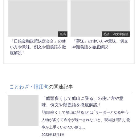
経済
熟語・四文字熟語
「日銀金融政策決定会合」の使
「葬送」の使い方や意味、例文
い方や意味、例文や類義語を徹
や類義語を徹底解説！
底解説！
ことわざ・慣用句
の関連記事
「船頭多くして船山に登る」の使い方や意
味、例文や類義語を徹底解説！
｢船頭多くして船山に登る｣とは｢リーダーとなる中心
人物が多くて命令が統一されないと、現場は混乱し物
事が上手くいかない例え...
2023年12月1日