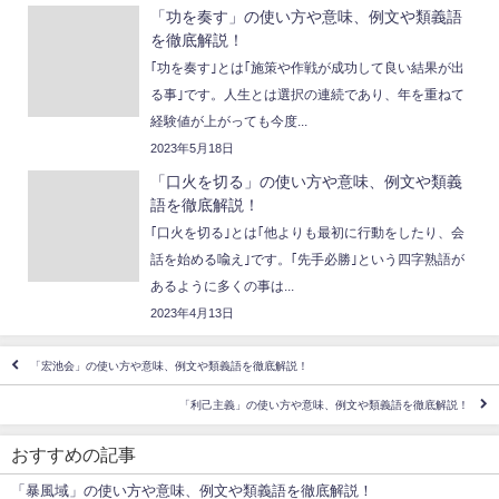
「功を奏す」の使い方や意味、例文や類義語
を徹底解説！
｢功を奏す｣とは｢施策や作戦が成功して良い結果が出
る事｣です。人生とは選択の連続であり、年を重ねて
経験値が上がっても今度...
2023年5月18日
「口火を切る」の使い方や意味、例文や類義
語を徹底解説！
｢口火を切る｣とは｢他よりも最初に行動をしたり、会
話を始める喩え｣です。｢先手必勝｣という四字熟語が
あるように多くの事は...
2023年4月13日
「宏池会」の使い方や意味、例文や類義語を徹底解説！
「利己主義」の使い方や意味、例文や類義語を徹底解説！
おすすめの記事
「暴風域」の使い方や意味、例文や類義語を徹底解説！