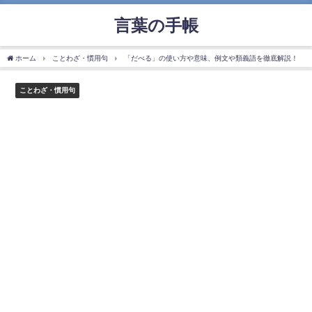
言葉の手帳
ホーム
ことわざ・慣用句
「だべる」の使い方や意味、例文や類義語を徹底解説！
ことわざ・慣用句