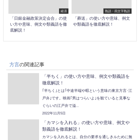
経済
熟語・四文字熟語
「日銀金融政策決定会合」の使
「葬送」の使い方や意味、例文
い方や意味、例文や類義語を徹
や類義語を徹底解説！
底解説！
方言
の関連記事
「半ちく」の使い方や意味、例文や類義語を
徹底解説！
｢半ちく｣とは｢中途半端や暇という意味の東京方言･江
戸弁｣です。映画｢男はつらいよ｣を観ていると見事な
ぐらいの江戸弁で溢...
2022年11月5日
「カマシを入れる」の使い方や意味、例文や
類義語を徹底解説！
カマシを入れるとは、自分の要求を通しきルために無