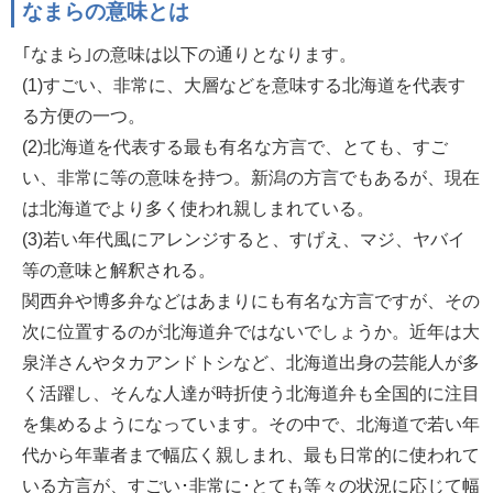
なまらの意味とは
｢なまら｣の意味は以下の通りとなります。
(1)すごい、非常に、大層などを意味する北海道を代表す
る方便の一つ。
(2)北海道を代表する最も有名な方言で、とても、すご
い、非常に等の意味を持つ。新潟の方言でもあるが、現在
は北海道でより多く使われ親しまれている。
(3)若い年代風にアレンジすると、すげえ、マジ、ヤバイ
等の意味と解釈される。
関西弁や博多弁などはあまりにも有名な方言ですが、その
次に位置するのが北海道弁ではないでしょうか。近年は大
泉洋さんやタカアンドトシなど、北海道出身の芸能人が多
く活躍し、そんな人達が時折使う北海道弁も全国的に注目
を集めるようになっています。その中で、北海道で若い年
代から年輩者まで幅広く親しまれ、最も日常的に使われて
いる方言が、すごい･非常に･とても等々の状況に応じて幅