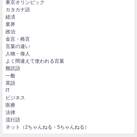
東京オリンピック
カタカナ語
経済
業界
政治
金言・格言
言葉の違い
人物・偉人
よく間違えて使われる言葉
難読語
一般
英語
IT
ビジネス
医療
法律
流行語
ネット（2ちゃんねる・5ちゃんねる）