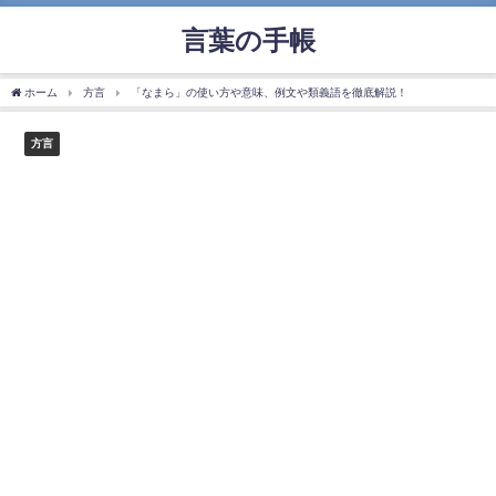
言葉の手帳
ホーム
方言
「なまら」の使い方や意味、例文や類義語を徹底解説！
方言