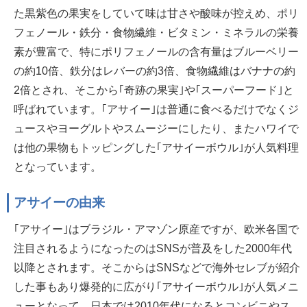
た黒紫色の果実をしていて味は甘さや酸味が控えめ、ポリ
フェノール・鉄分・食物繊維・ビタミン・ミネラルの栄養
素が豊富で、特にポリフェノールの含有量はブルーベリー
の約10倍、鉄分はレバーの約3倍、食物繊維はバナナの約
2倍とされ、そこから｢奇跡の果実｣や｢スーパーフード｣と
呼ばれています。｢アサイー｣は普通に食べるだけでなくジ
ュースやヨーグルトやスムージーにしたり、またハワイで
は他の果物もトッピングした｢アサイーボウル｣が人気料理
となっています。
アサイーの由来
｢アサイー｣はブラジル・アマゾン原産ですが、欧米各国で
注目されるようになったのはSNSが普及をした2000年代
以降とされます。そこからはSNSなどで海外セレブが紹介
した事もあり爆発的に広がり｢アサイーボウル｣が人気メニ
ューとなって、日本では2010年代になるとコンビニやス