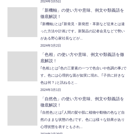
2024年3月5日
「新機軸」の使い方や意味、例文や類義語を
徹底解説！
｢新機軸｣とは｢新発見・新発想・革新など従来とは違
った方法や計画｣です。新製品の記者会見などで勢い
がある野心家社長などが...
2024年3月2日
「色相」の使い方や意味、例文や類義語を徹
底解説！
｢色相｣とは｢色の三要素の一つで色合いや色調の事｣で
す。色には心理的な面が如実に現れ、｢子供に好きな
色は何？｣と訊ねると...
2024年3月1日
「自然色」の使い方や意味、例文や類義語を
徹底解説！
｢自然色｣とは｢人間の髪や肌に植物や動物の色など自
然のままな状態の色｣です。色には様々な効果があり
心理状態を表すともされ...
2024年2月29日