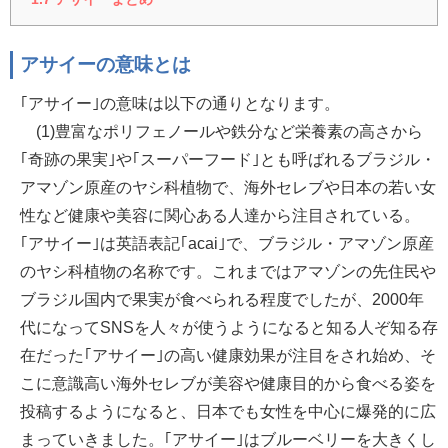
アサイーの意味とは
｢アサイー｣の意味は以下の通りとなります。
(1)豊富なポリフェノールや鉄分など栄養素の高さから
｢奇跡の果実｣や｢スーパーフード｣とも呼ばれるブラジル・
アマゾン原産のヤシ科植物で、海外セレブや日本の若い女
性など健康や美容に関心ある人達から注目されている。
｢アサイー｣は英語表記｢acai｣で、ブラジル・アマゾン原産
のヤシ科植物の名称です。これまではアマゾンの先住民や
ブラジル国内で果実が食べられる程度でしたが、2000年
代になってSNSを人々が使うようになると知る人ぞ知る存
在だった｢アサイー｣の高い健康効果が注目をされ始め、そ
こに意識高い海外セレブが美容や健康目的から食べる姿を
投稿するようになると、日本でも女性を中心に爆発的に広
まっていきました。｢アサイー｣はブルーベリーを大きくし