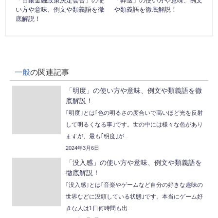
「日銀金融政策決定会合」の使
「葬送」の使い方や意味、例文
い方や意味、例文や類義語を徹
や類義語を徹底解説！
底解説！
一般
の関連記事
「明度」の使い方や意味、例文や類義語を徹
底解説！
｢明度｣とは｢色の明るさの度合いで高いほど光を反射
して明るくなる事｣です。世の中には様々な色があり
ますが、最も｢明度｣が...
2024年3月6日
「没入感」の使い方や意味、例文や類義語を
徹底解説！
｢没入感｣とは｢音楽やゲームなど自分の好きな趣味の
世界などに没頭している状態｣です。本当にゲーム好
きな人は1日何時間も出...