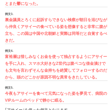
とまた鬱になった。
例文3.
裏金議員とろくに起訴すらできない検察が朝日を浴びなが
ら仲良くアサイーの食べている姿を想像すると非常に腹が
立ち、この国は中国や北朝鮮と実際は同等だと自覚するべ
きだ。
例文4.
富裕層は惜しみなくお金を使って独占するようにアサイー
を手に入れ、スマホ大好きなZ世代は腹ペコな借金漬けで
も文句を言わずそんな金持ちを絶賛してフォローするのだ
から、頭のどこかが原因不明な異常をきたしている。
例文5.
今夜もアサイーを食べて元気になった姿を夢見て、病院の
VIPルームのベッドで静かに眠る。
｢アサイー｣を使った例文となります。