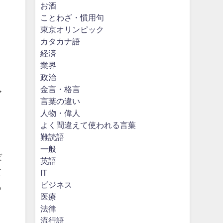
お酒
ことわざ・慣用句
東京オリンピック
カタカナ語
経済
業界
政治
金言・格言
ア
言葉の違い
人物・偉人
よく間違えて使われる言葉
難読語
一般
ば
英語
て
IT
ビジネス
っ
医療
法律
流行語