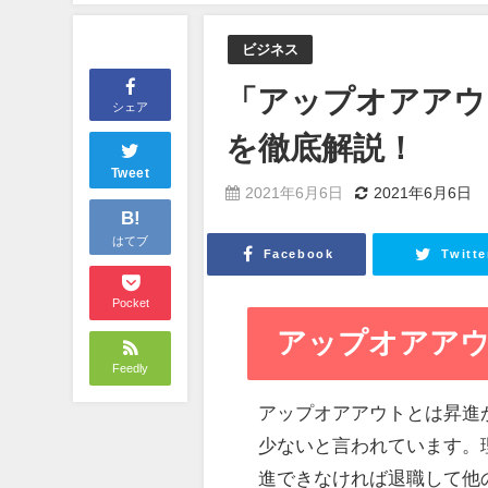
ビジネス
「アップオアアウ
シェア
を徹底解説！
Tweet
2021年6月6日
2021年6月6日
B!
はてブ
Facebook
Twitte
Pocket
アップオアアウト(u
Feedly
アップオアアウトとは昇進
少ないと言われています。
進できなければ退職して他