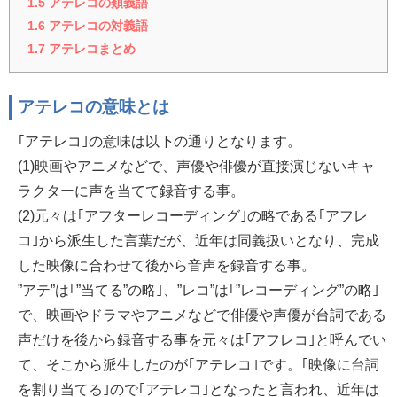
1.5
アテレコの類義語
1.6
アテレコの対義語
1.7
アテレコまとめ
アテレコの意味とは
｢アテレコ｣の意味は以下の通りとなります。
(1)映画やアニメなどで、声優や俳優が直接演じないキャ
ラクターに声を当てて録音する事。
(2)元々は｢アフターレコーディング｣の略である｢アフレ
コ｣から派生した言葉だが、近年は同義扱いとなり、完成
した映像に合わせて後から音声を録音する事。
”アテ”は｢”当てる”の略｣、”レコ”は｢”レコーディング”の略｣
で、映画やドラマやアニメなどで俳優や声優が台詞である
声だけを後から録音する事を元々は｢アフレコ｣と呼んでい
て、そこから派生したのが｢アテレコ｣です。｢映像に台詞
を割り当てる｣ので｢アテレコ｣となったと言われ、近年は