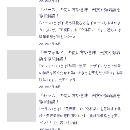
2024年3月1日
「パース」の使い方や意味、例文や類義語を
徹底解説！
｢パース｣とは｢住宅や建物などをイメージしやすいよ
うに描いた『透視図』や『立体図』｣です。恐らくは
建築業界が最も｢パース...
2024年2月15日
「デフォルメ」の使い方や意味、例文や類義
語を徹底解説！
｢デフォルメ｣とは｢絵画・漫画・デザインなどで対象
の特徴を際立たせる為に大きさを変えたり歪曲する表
現法｣です。漫画キャラ...
2024年2月15日
「セラム」の使い方や意味、例文や類義語を
徹底解説！
｢セラム｣とは｢『美容液』や『化粧品』を意味する化
粧・美容業界の専門用語｣です。化粧品価格とは実に
ピンキリで、高いものは...
2024年2月11日