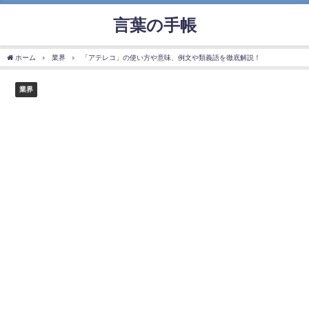
言葉の手帳
ホーム
業界
「アテレコ」の使い方や意味、例文や類義語を徹底解説！
業界