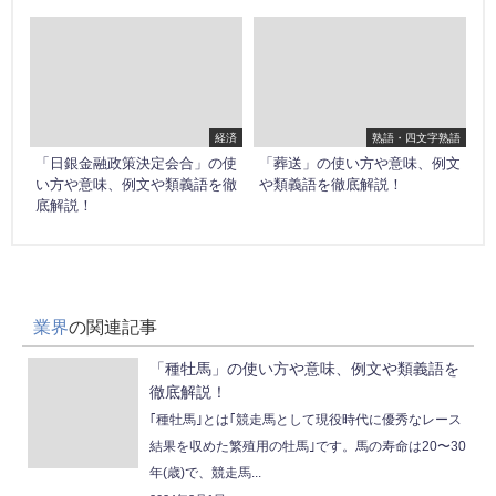
経済
熟語・四文字熟語
「日銀金融政策決定会合」の使
「葬送」の使い方や意味、例文
い方や意味、例文や類義語を徹
や類義語を徹底解説！
底解説！
業界
の関連記事
「種牡馬」の使い方や意味、例文や類義語を
徹底解説！
｢種牡馬｣とは｢競走馬として現役時代に優秀なレース
結果を収めた繁殖用の牡馬｣です。馬の寿命は20〜30
年(歳)で、競走馬...