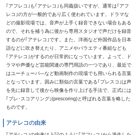
｢アフレコ｣も｢アテレコ｣も同義扱いですが、通常は｢アフ
レコ｣の方が一般的であり広く使われています。ドラマな
どの撮影現場では、音声が上手く録音できない場合もある
ので、それを補う為に後から専用スタジオで声だけを録音
するのが｢アテレコ｣です。また、洋画など外国作品を日本
語などに吹き替えたり、アニメやバラエティ番組なども
｢アテレコ｣がするのが日常的になっています。よって、ド
ラマや声優など芸能関連の専門用語の一つであり、最近で
はユーチューバ—など動画制作の現場でも用いられる言葉
となっています。因みに類似の言葉である｢プレスコ｣は声
を先に録音して後から映像を作り上げる手法で、正式には
｢プレ･スコアリング｣(prescoring)と呼ばれる言葉を略した
ものです。
アテレコの由来
｢アテレコ｣の由来は上記のように｢アフレコ｣から派生した