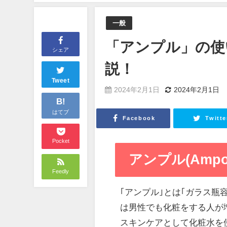
一般
「アンプル」の使
シェア
説！
Tweet
2024年2月1日
2024年2月1日
B!
はてブ
Facebook
Twitte
Pocket
アンプル(Ampou
Feedly
｢アンプル｣とは｢ガラス
は男性でも化粧をする人が
スキンケアとして化粧水を