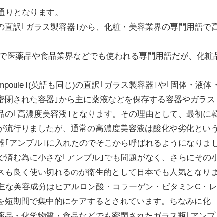
の通りとなります。
le｣の直訳｢ガラス製容器｣から、化粧・美容業界の専門用語で
瓶｣で医薬品や食品業界などでも使われる専門用語だが、化粧
mpoule｣(英語も同じ)の直訳｢ガラス製容器｣や｢固体・液体
密閉された容器｣から主に薬液などを保存する容器やガラス
品の｢高濃度美容液｣となります。その理由として、最初に
が流行りましたが、通常の高濃度美容液は酸化や劣化とい
器｢アンプル｣に入れたのでそこから呼ばれるようになりま
で済む為に小さな｢アンプル｣でも問題がなく、さらにその
スも良く使い切れるのが衛生的として日本でも人気となり
の主な美容成分はヒアルロン酸・コラーゲン・ビタミンC・
を短期間で集中的にケアするとされています。ちなみに化
薬品・化学物質・食品などでも密閉されたガラス瓶｢アンプ