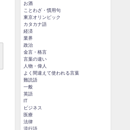
お酒
ことわざ・慣用句
東京オリンピック
カタカナ語
経済
業界
政治
金言・格言
言葉の違い
人物・偉人
よく間違えて使われる言葉
難読語
一般
英語
IT
ビジネス
医療
法律
流行語