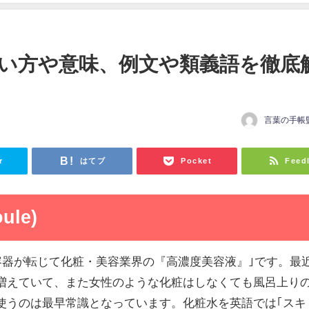
い方や意味、例文や類義語を徹底
言葉の手帳
r
はてブ
Pocket
Feed
le)
瓶容器が転じて化粧・美容業界の『高濃度美容液』｣です。最
増えていて、また女性のような化粧はしなくても風呂上り
使うのは最早常識となっています。化粧水を英語では｢スキ