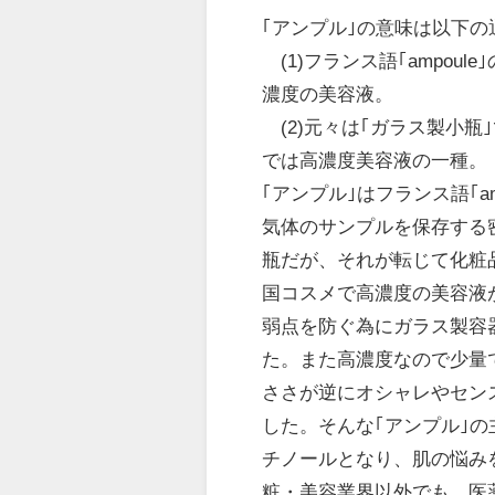
｢アンプル｣の意味は以下
(1)フランス語｢ampou
濃度の美容液。
(2)元々は｢ガラス製小
では高濃度美容液の一種。
｢アンプル｣はフランス語｢a
気体のサンプルを保存する
瓶だが、それが転じて化粧
国コスメで高濃度の美容液
弱点を防ぐ為にガラス製容
た。また高濃度なので少量
ささが逆にオシャレやセン
した。そんな｢アンプル｣
チノールとなり、肌の悩み
粧・美容業界以外でも、医