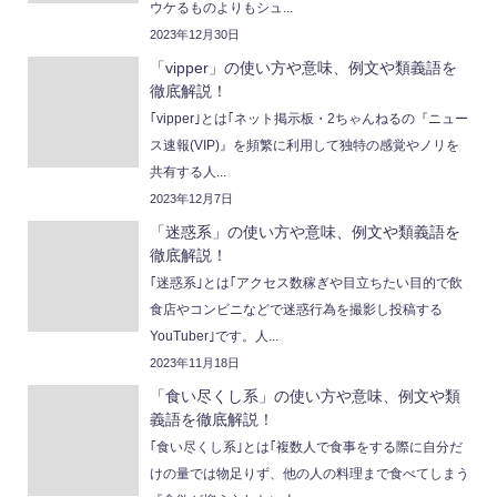
ウケるものよりもシュ...
2023年12月30日
「vipper」の使い方や意味、例文や類義語を
徹底解説！
｢vipper｣とは｢ネット掲示板・2ちゃんねるの『ニュー
ス速報(VIP)』を頻繁に利用して独特の感覚やノリを
共有する人...
2023年12月7日
「迷惑系」の使い方や意味、例文や類義語を
徹底解説！
｢迷惑系｣とは｢アクセス数稼ぎや目立ちたい目的で飲
食店やコンビニなどで迷惑行為を撮影し投稿する
YouTuber｣です。人...
2023年11月18日
「食い尽くし系」の使い方や意味、例文や類
義語を徹底解説！
｢食い尽くし系｣とは｢複数人で食事をする際に自分だ
けの量では物足りず、他の人の料理まで食べてしまう