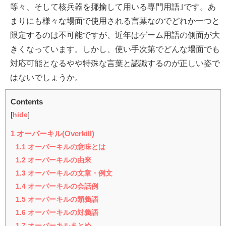
等々、そして核兵器を揶揄して用いる専門用語｣です。あ
まりにも様々な場面で使用される言葉なのでどれか一つと
限定するのは不可能ですが、近年はゲーム用語の側面が大
きくなっています。しかし、使い手次第でどんな場面でも
対応可能となるやや特殊な言葉と認識するのが正しい姿で
はないでしょうか。
Contents
[
hide
]
1
オーバーキル(Overkill)
1.1
オーバーキルの意味とは
1.2
オーバーキルの由来
1.3
オーバーキルの文章・例文
1.4
オーバーキルの会話例
1.5
オーバーキルの類義語
1.6
オーバーキルの対義語
1.7
オーバーキルまとめ