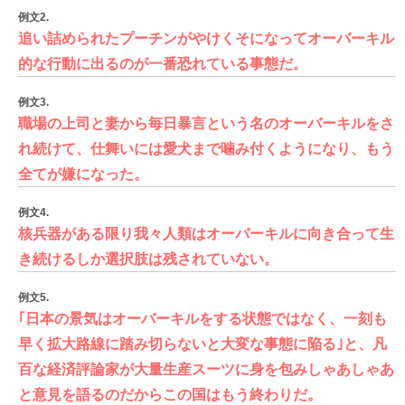
例文2.
追い詰められたプーチンがやけくそになってオーバーキル
的な行動に出るのが一番恐れている事態だ。
例文3.
職場の上司と妻から毎日暴言という名のオーバーキルをさ
れ続けて、仕舞いには愛犬まで噛み付くようになり、もう
全てが嫌になった。
例文4.
核兵器がある限り我々人類はオーバーキルに向き合って生
き続けるしか選択肢は残されていない。
例文5.
｢日本の景気はオーバーキルをする状態ではなく、一刻も
早く拡大路線に踏み切らないと大変な事態に陥る｣と、凡
百な経済評論家が大量生産スーツに身を包みしゃあしゃあ
と意見を語るのだからこの国はもう終わりだ。