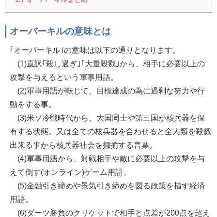
オーバーキルの意味とは
｢オーバーキル｣の意味は以下の通りとなります。
(1)直訳｢殺し過ぎ｣｢大量殺戮｣から、相手に必要以上の
攻撃を与えるという軍事用語。
(2)軍事用語が転じて、目標達成の為に過剰な努力や行
動をする事。
(3)米ソ冷戦時代から、大国同士や第三国が核兵器を保
有する状態。又は全ての核兵器を合わせると全人類を殺戮
出来る事から核兵器社会を揶揄する言葉。
(4)軍事用語から、対戦相手や敵に必要以上の攻撃を与
えて倒す(オンライン)ゲーム用語。
(5)金融引き締めや景気引き締めを図る政策を指す経済
用語。
(6)ダーツ勝負のクリケットで相手と点差が200点を超え