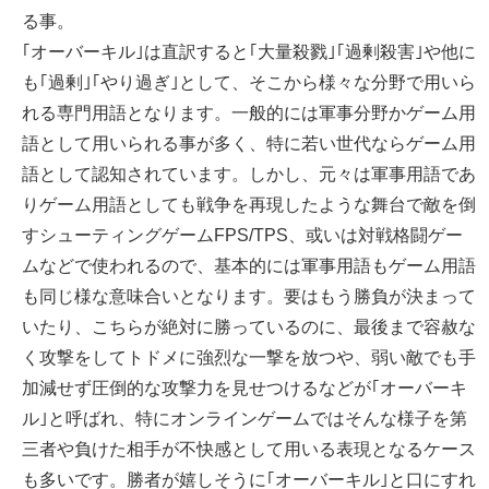
る事。
｢オーバーキル｣は直訳すると｢大量殺戮｣｢過剰殺害｣や他に
も｢過剰｣｢やり過ぎ｣として、そこから様々な分野で用いら
れる専門用語となります。一般的には軍事分野かゲーム用
語として用いられる事が多く、特に若い世代ならゲーム用
語として認知されています。しかし、元々は軍事用語であ
りゲーム用語としても戦争を再現したような舞台で敵を倒
すシューティングゲームFPS/TPS、或いは対戦格闘ゲー
ムなどで使われるので、基本的には軍事用語もゲーム用語
も同じ様な意味合いとなります。要はもう勝負が決まって
いたり、こちらが絶対に勝っているのに、最後まで容赦な
く攻撃をしてトドメに強烈な一撃を放つや、弱い敵でも手
加減せず圧倒的な攻撃力を見せつけるなどが｢オーバーキ
ル｣と呼ばれ、特にオンラインゲームではそんな様子を第
三者や負けた相手が不快感として用いる表現となるケース
も多いです。勝者が嬉しそうに｢オーバーキル｣と口にすれ