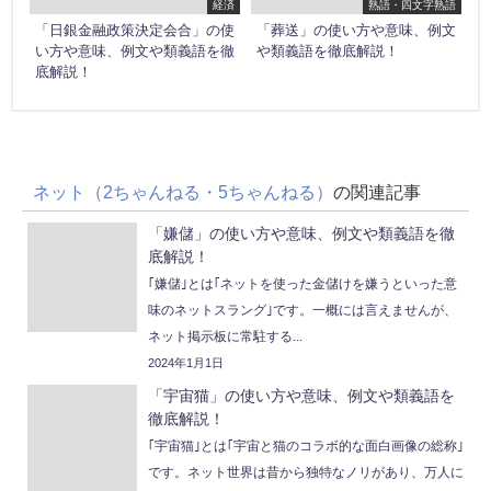
経済
熟語・四文字熟語
「日銀金融政策決定会合」の使
「葬送」の使い方や意味、例文
い方や意味、例文や類義語を徹
や類義語を徹底解説！
底解説！
ネット（2ちゃんねる・5ちゃんねる）
の関連記事
「嫌儲」の使い方や意味、例文や類義語を徹
底解説！
｢嫌儲｣とは｢ネットを使った金儲けを嫌うといった意
味のネットスラング｣です。一概には言えませんが、
ネット掲示板に常駐する...
2024年1月1日
「宇宙猫」の使い方や意味、例文や類義語を
徹底解説！
｢宇宙猫｣とは｢宇宙と猫のコラボ的な面白画像の総称｣
です。ネット世界は昔から独特なノリがあり、万人に