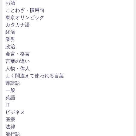
お酒
ことわざ・慣用句
東京オリンピック
カタカナ語
経済
業界
政治
金言・格言
言葉の違い
人物・偉人
よく間違えて使われる言葉
難読語
一般
英語
IT
ビジネス
医療
法律
流行語