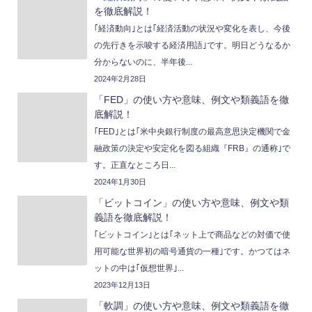
を徹底解説！
｢経済動向｣とは｢経済活動の状況や変化を表し、今後
の先行きを示唆する経済用語｣です。明日どうなるか
分からないのに、半年後...
2024年2月28日
「FED」の使い方や意味、例文や類義語を徹
底解説！
｢FED｣とは｢米中央銀行制度の最高意思決定機関で金
融政策の決定や安定化を図る組織『FRB』の通称｣で
す。正直なところ日...
2024年1月30日
「ビットコイン」の使い方や意味、例文や類
義語を徹底解説！
｢ビットコイン｣とは｢ネット上で商品などの対価で使
用可能な世界初の暗号通貨の一種｣です。かつてはネ
ットの中は｢仮想世界｣...
2023年12月13日
「軟調」の使い方や意味、例文や類義語を徹