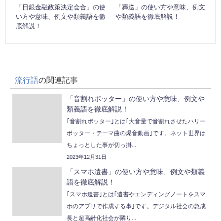
「日銀金融政策決定会合」の使
「葬送」の使い方や意味、例文
い方や意味、例文や類義語を徹
や類義語を徹底解説！
底解説！
流行語
の関連記事
「音割れポッター」の使い方や意味、例文や
類義語を徹底解説！
｢音割れポッター｣とは｢大音量で音割れさせたハリー
ポッター・テーマ曲の爆音動画｣です。ネット世界は
ちょっとした事が切っ掛...
2023年12月31日
「スマホ遺書」の使い方や意味、例文や類義
語を徹底解説！
｢スマホ遺書｣とは｢遺書やエンディングノートをスマ
ホのアプリで作成する事｣です。デジタル社会の急成
長と超高齢化社会が隣り...