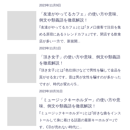
2023年11月9日
「友達がやってるカフェ」の使い方や意味、
例文や類義語を徹底解説！
｢友達がやってるカフェ｣とは｢タメ口接客で注目を集
める原宿にあるトレンドカフェ｣です。閉店する飲食
店が多い一方で、新規開...
2023年11月1日
「頂き女子」の使い方や意味、例文や類義語
を徹底解説！
｢頂き女子｣とは｢色仕掛けなどで男性を騙して金品を
貢がせる女｣です。昔は男が女性を騙すのが多かった
ですが、時代が変わりS...
2023年10月31日
「ミュージックキーホルダー」の使い方や意
味、例文や類義語を徹底解説！
｢ミュージックキーホルダー｣とは｢好きな曲をインス
トールして身に着ける話題の最新キーホルダー｣で
す。CDが売れない時代に...