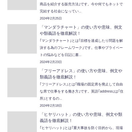
商品を紹介する販売方法｣です。今や何でもネットで
完結する社会になってい...
2024年2月25日
「マンダラチャート」の使い方や意味、例文
や類義語を徹底解説！
｢マンダラチャート｣とは｢目標を達成したり問題を解
決する為のフレームワーク｣です。仕事やプライベー
トの悩みなどを日記に書...
2024年2月23日
「フリーアドレス」の使い方や意味、例文や
類義語を徹底解説！
｢フリーアドレス｣とは｢職場の固定席を廃止して自由
な席で仕事をする働き方｣です。英語｢address｣は｢住
所｣とするの...
2024年2月18日
「ヒヤリハット」の使い方や意味、例文や類
義語を徹底解説！
｢ヒヤリハット｣とは｢重大事故を防ぐ目的から、現場