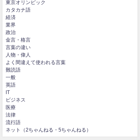
東京オリンピック
カタカナ語
経済
業界
政治
金言・格言
言葉の違い
人物・偉人
よく間違えて使われる言葉
難読語
一般
英語
IT
ビジネス
医療
法律
流行語
ネット（2ちゃんねる・5ちゃんねる）