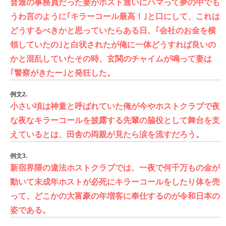
普通の事務員だった妻がホスト通いにハマって夢の中でも
うわ言のように｢キラーコール最高！｣と口にして、これは
どうするべきかと思っていたらある日、｢会社のお金を横
領していたの｣と白状されたが俺に一体どうすれば良いの
かと混乱していたその時、玄関のチャイムが鳴って妻は
｢警察がきたー｣と発狂した。
例文2.
小さい頃は神童と呼ばれていた俺が今やホストクラブで夜
な夜なキラーコールを披露する先輩の脇役として舞台を支
えているとは、田舎の両親が見たら涙を流すだろう。
例文3.
新宿界隈の違法ホストクラブでは、一夜で何千万もの金が
動いて未成年ホストが必死にキラーコールをしたり体を売
って、どこかの大富豪の年増客に奉仕するのが令和日本の
姿である。