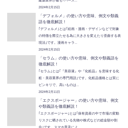
建築業界が最も｢パース...
2024年2月15日
「デフォルメ」の使い方や意味、例文や類義
語を徹底解説！
｢デフォルメ｣とは｢絵画・漫画・デザインなどで対象
の特徴を際立たせる為に大きさを変えたり歪曲する表
現法｣です。漫画キャラ...
2024年2月15日
「セラム」の使い方や意味、例文や類義語を
徹底解説！
｢セラム｣とは｢『美容液』や『化粧品』を意味する化
粧・美容業界の専門用語｣です。化粧品価格とは実に
ピンキリで、高いものは...
2024年2月11日
「エクスポージャー」の使い方や意味、例文
や類義語を徹底解説！
｢エクスポージャー｣とは｢保有資産の中で市場の変動
リスクに晒されている先物や株式などの総金額や割
合｣です。スマホ普及によ...