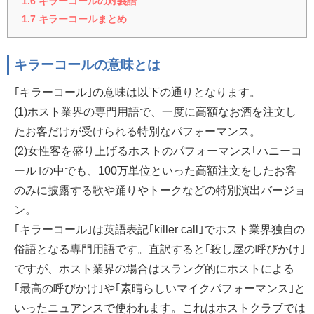
1.6
キラーコールの対義語
1.7
キラーコールまとめ
キラーコールの意味とは
｢キラーコール｣の意味は以下の通りとなります。
(1)ホスト業界の専門用語で、一度に高額なお酒を注文し
たお客だけが受けられる特別なパフォーマンス。
(2)女性客を盛り上げるホストのパフォーマンス｢ハニーコ
ール｣の中でも、100万単位といった高額注文をしたお客
のみに披露する歌や踊りやトークなどの特別演出バージョ
ン。
｢キラーコール｣は英語表記｢killer call｣でホスト業界独自の
俗語となる専門用語です。直訳すると｢殺し屋の呼びかけ｣
ですが、ホスト業界の場合はスラング的にホストによる
｢最高の呼びかけ｣や｢素晴らしいマイクパフォーマンス｣と
いったニュアンスで使われます。これはホストクラブでは