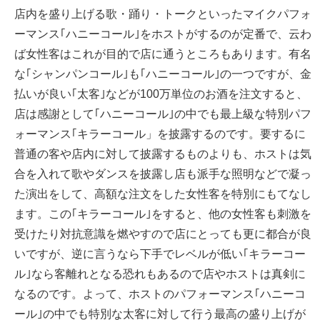
店内を盛り上げる歌・踊り・トークといったマイクパフォ
ーマンス｢ハニーコール｣をホストがするのが定番で、云わ
ば女性客はこれが目的で店に通うところもあります。有名
な｢シャンパンコール｣も｢ハニーコール｣の一つですが、金
払いが良い｢太客｣などが100万単位のお酒を注文すると、
店は感謝として｢ハニーコール｣の中でも最上級な特別パフ
ォーマンス｢キラーコール」を披露するのです。要するに
普通の客や店内に対して披露するものよりも、ホストは気
合を入れて歌やダンスを披露し店も派手な照明などで凝っ
た演出をして、高額な注文をした女性客を特別にもてなし
ます。この｢キラーコール｣をすると、他の女性客も刺激を
受けたり対抗意識を燃やすので店にとっても更に都合が良
いですが、逆に言うなら下手でレベルが低い｢キラーコー
ル｣なら客離れとなる恐れもあるので店やホストは真剣に
なるのです。よって、ホストのパフォーマンス｢ハニーコ
ール｣の中でも特別な太客に対して行う最高の盛り上げが