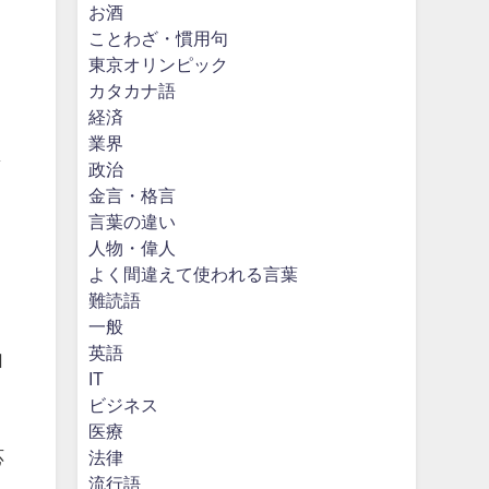
お酒
ことわざ・慣用句
東京オリンピック
カタカナ語
経済
業界
ま
政治
金言・格言
言葉の違い
人物・偉人
よく間違えて使われる言葉
難読語
一般
英語
自
IT
ビジネス
医療
応
法律
流行語