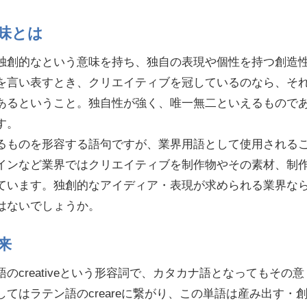
味とは
独創的なという意味を持ち、独自の表現や個性を持つ創造
を言い表すとき、クリエイティブを冠しているのなら、そ
あるということ。独自性が強く、唯一無二といえるもので
す。
るものを形容する語句ですが、業界用語として使用される
インなど業界ではクリエイティブを制作物やその素材、制
ています。独創的なアイディア・表現が求められる業界な
はないでしょうか。
来
のcreativeという形容詞で、カタカナ語となってもその意
てはラテン語のcreareに繋がり、この単語は産み出す・