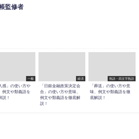
帳監修者
一般
経済
熟語・四文字熟語
入感」の使い方や
「日銀金融政策決定会
「葬送」の使い方や意
、例文や類義語を
合」の使い方や意味、
味、例文や類義語を徹
解説！
例文や類義語を徹底解
底解説！
説！