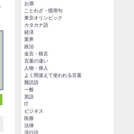
お酒
を
ことわざ・慣用句
東京オリンピック
カタカナ語
経済
業界
政治
金言・格言
言葉の違い
人物・偉人
よく間違えて使われる言葉
難読語
一般
英語
IT
ビジネス
医療
法律
流行語