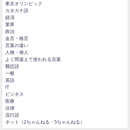
東京オリンピック
カタカナ語
経済
業界
政治
金言・格言
言葉の違い
人物・偉人
よく間違えて使われる言葉
難読語
一般
英語
IT
ビジネス
医療
法律
流行語
ネット（2ちゃんねる・5ちゃんねる）