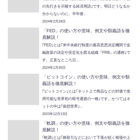
の先行きを示唆する経済用語｣です。明日どうなるか
分からないのに、半年後...
2024年2月28日
「FED」の使い方や意味、例文や類義語を徹
底解説！
｢FED｣とは｢米中央銀行制度の最高意思決定機関で金
融政策の決定や安定化を図る組織『FRB』の通称｣で
す。正直なところ日...
2024年1月30日
「ビットコイン」の使い方や意味、例文や類
義語を徹底解説！
｢ビットコイン｣とは｢ネット上で商品などの対価で使
用可能な世界初の暗号通貨の一種｣です。かつてはネ
ットの中は｢仮想世界｣...
2023年12月13日
「軟調」の使い方や意味、例文や類義語を徹
底解説！
｢軟調｣とは｢株取引などにおいて下落が続く相場や上