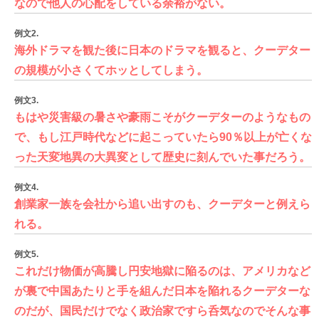
なので他人の心配をしている余裕がない。
例文2.
海外ドラマを観た後に日本のドラマを観ると、クーデター
の規模が小さくてホッとしてしまう。
例文3.
もはや災害級の暑さや豪雨こそがクーデターのようなもの
で、もし江戸時代などに起こっていたら90％以上が亡くな
った天変地異の大異変として歴史に刻んでいた事だろう。
例文4.
創業家一族を会社から追い出すのも、クーデターと例えら
れる。
例文5.
これだけ物価が高騰し円安地獄に陥るのは、アメリカなど
が裏で中国あたりと手を組んだ日本を陥れるクーデターな
のだが、国民だけでなく政治家ですら呑気なのでそんな事