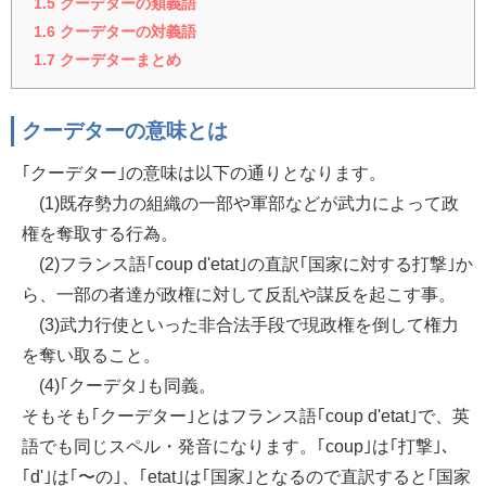
1.5
クーデターの類義語
1.6
クーデターの対義語
1.7
クーデターまとめ
クーデターの意味とは
｢クーデター｣の意味は以下の通りとなります。
(1)既存勢力の組織の一部や軍部などが武力によって政
権を奪取する行為。
(2)フランス語｢coup d'etat｣の直訳｢国家に対する打撃｣か
ら、一部の者達が政権に対して反乱や謀反を起こす事。
(3)武力行使といった非合法手段で現政権を倒して権力
を奪い取ること。
(4)｢クーデタ｣も同義。
そもそも｢クーデター｣とはフランス語｢coup d'etat｣で、英
語でも同じスペル・発音になります。｢coup｣は｢打撃｣、
｢d'｣は｢〜の｣、｢etat｣は｢国家｣となるので直訳すると｢国家