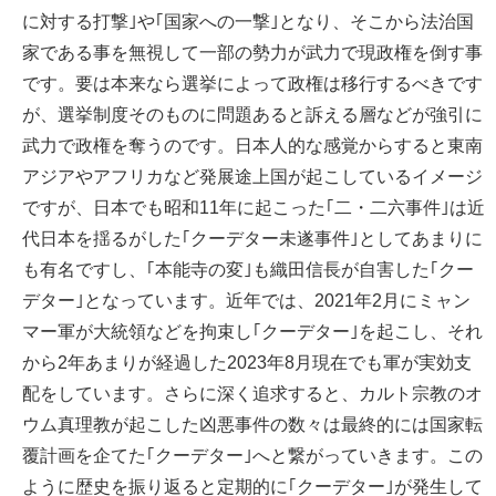
に対する打撃｣や｢国家への一撃｣となり、そこから法治国
家である事を無視して一部の勢力が武力で現政権を倒す事
です。要は本来なら選挙によって政権は移行するべきです
が、選挙制度そのものに問題あると訴える層などが強引に
武力で政権を奪うのです。日本人的な感覚からすると東南
アジアやアフリカなど発展途上国が起こしているイメージ
ですが、日本でも昭和11年に起こった｢二・二六事件｣は近
代日本を揺るがした｢クーデター未遂事件｣としてあまりに
も有名ですし、｢本能寺の変｣も織田信長が自害した｢クー
デター｣となっています。近年では、2021年2月にミャン
マー軍が大統領などを拘束し｢クーデター｣を起こし、それ
から2年あまりが経過した2023年8月現在でも軍が実効支
配をしています。さらに深く追求すると、カルト宗教のオ
ウム真理教が起こした凶悪事件の数々は最終的には国家転
覆計画を企てた｢クーデター｣へと繋がっていきます。この
ように歴史を振り返ると定期的に｢クーデター｣が発生して