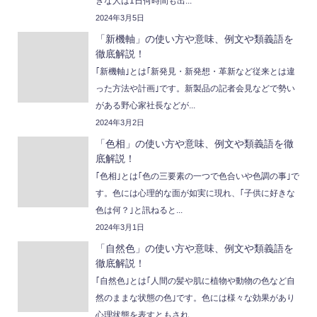
きな人は1日何時間も出...
2024年3月5日
「新機軸」の使い方や意味、例文や類義語を
徹底解説！
｢新機軸｣とは｢新発見・新発想・革新など従来とは違
った方法や計画｣です。新製品の記者会見などで勢い
がある野心家社長などが...
2024年3月2日
「色相」の使い方や意味、例文や類義語を徹
底解説！
｢色相｣とは｢色の三要素の一つで色合いや色調の事｣で
す。色には心理的な面が如実に現れ、｢子供に好きな
色は何？｣と訊ねると...
2024年3月1日
「自然色」の使い方や意味、例文や類義語を
徹底解説！
｢自然色｣とは｢人間の髪や肌に植物や動物の色など自
然のままな状態の色｣です。色には様々な効果があり
心理状態を表すともされ...