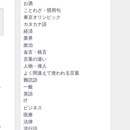
お酒
ことわざ・慣用句
東京オリンピック
カタカナ語
経済
業界
政治
金言・格言
言葉の違い
人物・偉人
よく間違えて使われる言葉
難読語
一般
て
英語
IT
ビジネス
医療
法律
ら
流行語