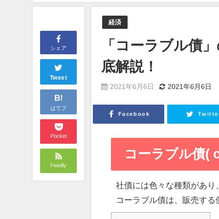
経済
「コーラブル債」
シェア
底解説！
Tweet
2021年6月6日
2021年6月6日
B!
はてブ
Facebook
Twitte
Pocket
コーラブル債( cal
Feedly
社債には色々な種類があり
コーラブル債は、販売する