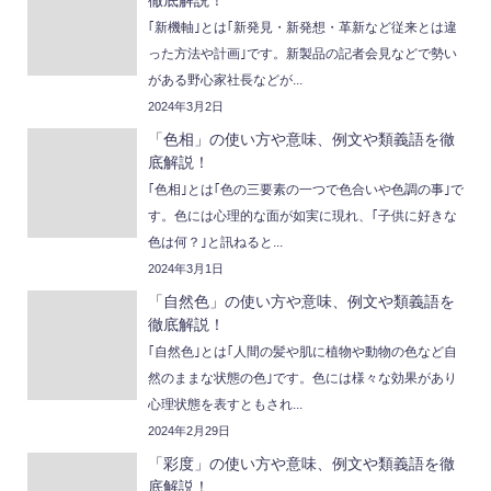
｢新機軸｣とは｢新発見・新発想・革新など従来とは違
った方法や計画｣です。新製品の記者会見などで勢い
がある野心家社長などが...
2024年3月2日
「色相」の使い方や意味、例文や類義語を徹
底解説！
｢色相｣とは｢色の三要素の一つで色合いや色調の事｣で
す。色には心理的な面が如実に現れ、｢子供に好きな
色は何？｣と訊ねると...
2024年3月1日
「自然色」の使い方や意味、例文や類義語を
徹底解説！
｢自然色｣とは｢人間の髪や肌に植物や動物の色など自
然のままな状態の色｣です。色には様々な効果があり
心理状態を表すともされ...
2024年2月29日
「彩度」の使い方や意味、例文や類義語を徹
底解説！