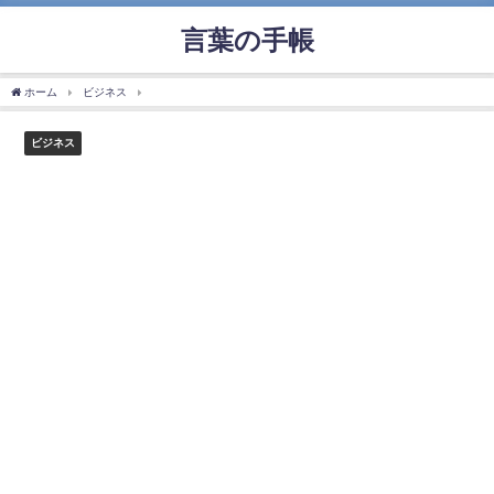
言葉の手帳
ホーム
ビジネス
「サードパーティー」の使い方や意味、例文や類義語を徹底解説！
ビジネス