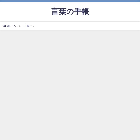
言葉の手帳
ホーム
一般
「シュレーディンガーの猫」の使い方や意味、例文や類義語を徹底解説