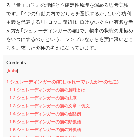
る『量子力学』の理解と不確定性原理を深める思考実験｣
です。｢2つの行動の内でどちらを選択するか｣という功利
主義を代表する｢トロッコ問題｣に負けないぐらい有名な考
え方が｢シュレーディンガーの猫｣で、物事の状態の見極め
をいつにするのかという、シンプルながらも実に深いとこ
ろを追求した究極の考えになっています。
Contents
[
hide
]
1
シュレーディンガーの猫(しゅれーでぃんがーのねこ)
1.1
シュレーディンガーの猫の意味とは
1.2
シュレーディンガーの猫の由来
1.3
シュレーディンガーの猫の文章・例文
1.4
シュレーディンガーの猫の会話例
1.5
シュレーディンガーの猫の類義語
1.6
シュレーディンガーの猫の対義語