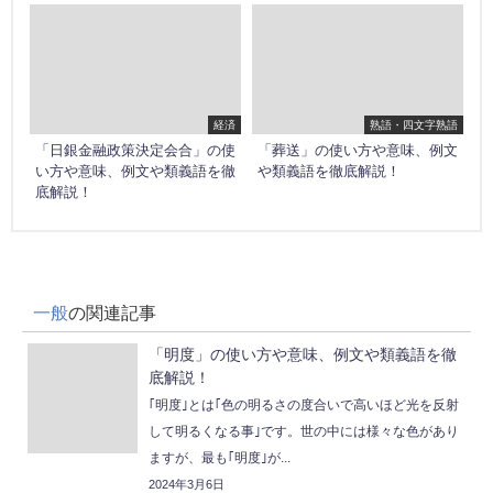
経済
熟語・四文字熟語
「日銀金融政策決定会合」の使
「葬送」の使い方や意味、例文
い方や意味、例文や類義語を徹
や類義語を徹底解説！
底解説！
一般
の関連記事
「明度」の使い方や意味、例文や類義語を徹
底解説！
｢明度｣とは｢色の明るさの度合いで高いほど光を反射
して明るくなる事｣です。世の中には様々な色があり
ますが、最も｢明度｣が...
2024年3月6日