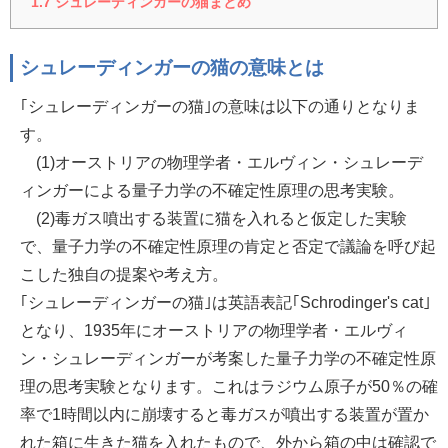
1.7
シュレーディンガーの猫まとめ
シュレーディンガーの猫の意味とは
｢シュレーディンガーの猫｣の意味は以下の通りとなりま
す。
(1)オーストリアの物理学者・エルヴィン・シュレーデ
ィンガーによる量子力学の不確定性原理の思考実験。
(2)毒ガス噴出する装置に猫を入れると仮定した実験
で、量子力学の不確定性原理の肯定と否定で議論を呼び起
こした独自の提案や考え方。
｢シュレーディンガーの猫｣は英語表記｢Schrodinger's cat｣
となり、1935年にオーストリアの物理学者・エルヴィ
ン・シュレーディンガーが考案した量子力学の不確定性原
理の思考実験となります。これはラジウム原子が50％の確
率で1時間以内に崩壊すると毒ガスが噴出する装置が置か
れた箱に生きた猫を入れたもので、外から箱の中は確認で