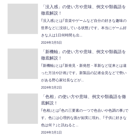
「没入感」の使い方や意味、例文や類義語を
徹底解説！
｢没入感｣とは｢音楽やゲームなど自分の好きな趣味の
世界などに没頭している状態｣です。本当にゲーム好
きな人は1日何時間も出...
2024年3月5日
「新機軸」の使い方や意味、例文や類義語を
徹底解説！
｢新機軸｣とは｢新発見・新発想・革新など従来とは違
った方法や計画｣です。新製品の記者会見などで勢い
がある野心家社長などが...
2024年3月2日
「色相」の使い方や意味、例文や類義語を徹
底解説！
｢色相｣とは｢色の三要素の一つで色合いや色調の事｣で
す。色には心理的な面が如実に現れ、｢子供に好きな
色は何？｣と訊ねると...
2024年3月1日