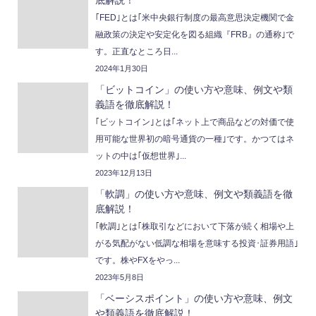
｢FED｣とは｢米中央銀行制度の最高意思決定機関で金
融政策の決定や安定化を図る組織『FRB』の通称｣で
す。正直なところ日...
2024年1月30日
「ビットコイン」の使い方や意味、例文や類
義語を徹底解説！
｢ビットコイン｣とは｢ネット上で商品などの対価で使
用可能な世界初の暗号通貨の一種｣です。かつてはネ
ットの中は｢仮想世界｣...
2023年12月13日
「軟調」の使い方や意味、例文や類義語を徹
底解説！
｢軟調｣とは｢株取引などにおいて下落が続く相場や上
がる気配がない低調な相場を意味する投資･証券用語｣
です。株やFXをやっ...
2023年5月8日
「ベーシスポイント」の使い方や意味、例文
や類義語を徹底解説！