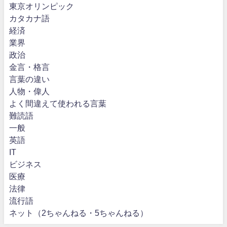
東京オリンピック
カタカナ語
経済
業界
政治
金言・格言
言葉の違い
人物・偉人
よく間違えて使われる言葉
難読語
一般
英語
IT
ビジネス
医療
法律
流行語
ネット（2ちゃんねる・5ちゃんねる）