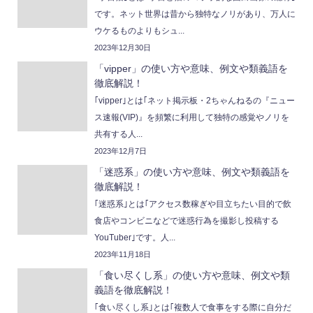
です。ネット世界は昔から独特なノリがあり、万人に
ウケるものよりもシュ...
2023年12月30日
「vipper」の使い方や意味、例文や類義語を
徹底解説！
｢vipper｣とは｢ネット掲示板・2ちゃんねるの『ニュー
ス速報(VIP)』を頻繁に利用して独特の感覚やノリを
共有する人...
2023年12月7日
「迷惑系」の使い方や意味、例文や類義語を
徹底解説！
｢迷惑系｣とは｢アクセス数稼ぎや目立ちたい目的で飲
食店やコンビニなどで迷惑行為を撮影し投稿する
YouTuber｣です。人...
2023年11月18日
「食い尽くし系」の使い方や意味、例文や類
義語を徹底解説！
｢食い尽くし系｣とは｢複数人で食事をする際に自分だ