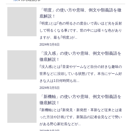
「明度」の使い方や意味、例文や類義語を徹
底解説！
｢明度｣とは｢色の明るさの度合いで高いほど光を反射
して明るくなる事｣です。世の中には様々な色があり
ますが、最も｢明度｣が...
2024年3月6日
「没入感」の使い方や意味、例文や類義語を
徹底解説！
｢没入感｣とは｢音楽やゲームなど自分の好きな趣味の
世界などに没頭している状態｣です。本当にゲーム好
きな人は1日何時間も出...
2024年3月5日
「新機軸」の使い方や意味、例文や類義語を
徹底解説！
｢新機軸｣とは｢新発見・新発想・革新など従来とは違
った方法や計画｣です。新製品の記者会見などで勢い
がある野心家社長などが...
2024年3月2日