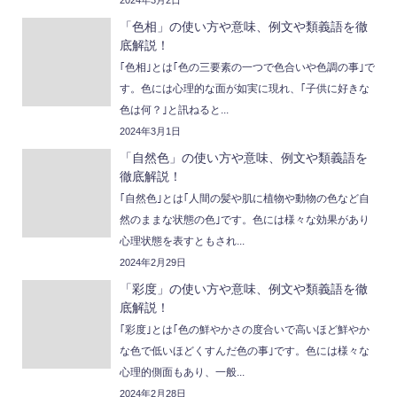
「色相」の使い方や意味、例文や類義語を徹
底解説！
｢色相｣とは｢色の三要素の一つで色合いや色調の事｣で
す。色には心理的な面が如実に現れ、｢子供に好きな
色は何？｣と訊ねると...
2024年3月1日
「自然色」の使い方や意味、例文や類義語を
徹底解説！
｢自然色｣とは｢人間の髪や肌に植物や動物の色など自
然のままな状態の色｣です。色には様々な効果があり
心理状態を表すともされ...
2024年2月29日
「彩度」の使い方や意味、例文や類義語を徹
底解説！
｢彩度｣とは｢色の鮮やかさの度合いで高いほど鮮やか
な色で低いほどくすんだ色の事｣です。色には様々な
心理的側面もあり、一般...
2024年2月28日