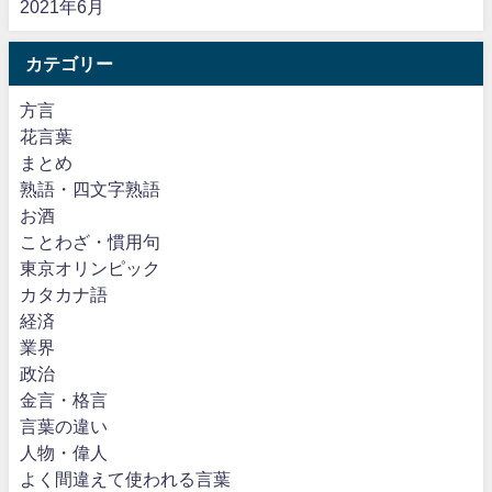
2021年6月
カテゴリー
方言
花言葉
まとめ
熟語・四文字熟語
お酒
ことわざ・慣用句
東京オリンピック
カタカナ語
経済
業界
政治
金言・格言
言葉の違い
人物・偉人
よく間違えて使われる言葉