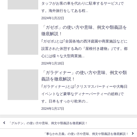
タッフがお客の車を代わりに駐車するサービス｣で
す。海外旅行をしてある程...
2024年1月22日
「ガゼボ」の使い方や意味、例文や類義語を
徹底解説！
｢ガゼボ｣とは｢全国各地の西洋庭園や商業施設などに
設置された休憩する為の『屋根付き建物』｣です。都
心には様々な大型商業施...
2024年1月18日
「ガラディナー」の使い方や意味、例文や類
義語を徹底解説！
｢ガラディナー｣とは｢クリスマスパーティーや大晦日
イベントなど豪華なディナーパーティーの総称｣で
す。日本もすっかり欧米の...
2024年1月17日
「グルテン」の使い方や意味、例文や類義語を徹底解説！
「事なかれ主義」の使い方や意味、例文や類義語を徹底解説！