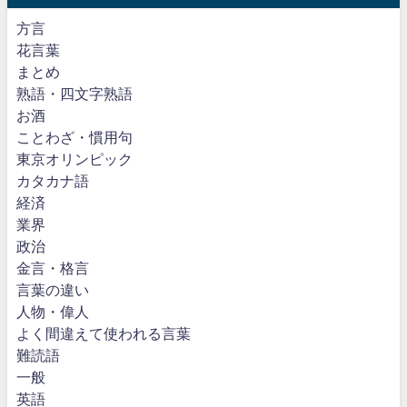
方言
花言葉
まとめ
熟語・四文字熟語
お酒
ことわざ・慣用句
東京オリンピック
カタカナ語
経済
業界
政治
金言・格言
言葉の違い
人物・偉人
よく間違えて使われる言葉
難読語
一般
英語