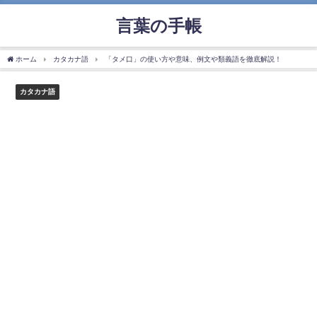
言葉の手帳
ホーム
カタカナ語
「タメ口」の使い方や意味、例文や類義語を徹底解説！
カタカナ語