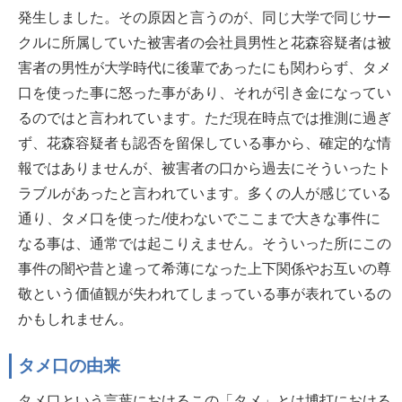
発生しました。その原因と言うのが、同じ大学で同じサー
クルに所属していた被害者の会社員男性と花森容疑者は被
害者の男性が大学時代に後輩であったにも関わらず、タメ
口を使った事に怒った事があり、それが引き金になってい
るのではと言われています。ただ現在時点では推測に過ぎ
ず、花森容疑者も認否を留保している事から、確定的な情
報ではありませんが、被害者の口から過去にそういったト
ラブルがあったと言われています。多くの人が感じている
通り、タメ口を使った/使わないでここまで大きな事件に
なる事は、通常では起こりえません。そういった所にこの
事件の闇や昔と違って希薄になった上下関係やお互いの尊
敬という価値観が失われてしまっている事が表れているの
かもしれません。
タメ口の由来
タメ口という言葉におけるこの「タメ」とは博打における