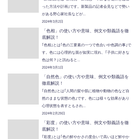
った方法や計画｣です。新製品の記者会見などで勢い
がある野心家社長などが...
2024年3月2日
「色相」の使い方や意味、例文や類義語を徹
底解説！
｢色相｣とは｢色の三要素の一つで色合いや色調の事｣で
す。色には心理的な面が如実に現れ、｢子供に好きな
色は何？｣と訊ねると...
2024年3月1日
「自然色」の使い方や意味、例文や類義語を
徹底解説！
｢自然色｣とは｢人間の髪や肌に植物や動物の色など自
然のままな状態の色｣です。色には様々な効果があり
心理状態を表すともされ...
2024年2月29日
「彩度」の使い方や意味、例文や類義語を徹
底解説！
｢彩度｣とは｢色の鮮やかさの度合いで高いほど鮮やか