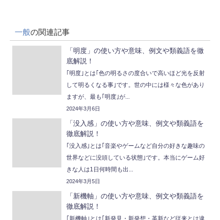
一般
の関連記事
「明度」の使い方や意味、例文や類義語を徹
底解説！
｢明度｣とは｢色の明るさの度合いで高いほど光を反射
して明るくなる事｣です。世の中には様々な色があり
ますが、最も｢明度｣が...
2024年3月6日
「没入感」の使い方や意味、例文や類義語を
徹底解説！
｢没入感｣とは｢音楽やゲームなど自分の好きな趣味の
世界などに没頭している状態｣です。本当にゲーム好
きな人は1日何時間も出...
2024年3月5日
「新機軸」の使い方や意味、例文や類義語を
徹底解説！
｢新機軸｣とは｢新発見・新発想・革新など従来とは違