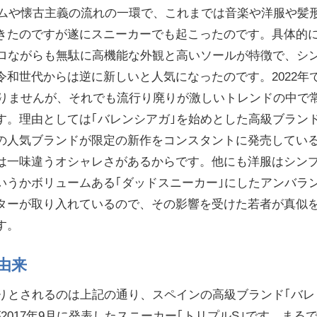
ブームや懐古主義の流れの一環で、これまでは音楽や洋服や髪
きたのですが遂にスニーカーでも起こったのです。具体的
トロながらも無駄に高機能な外観と高いソールが特徴で、シ
令和世代からは逆に新しいと人気になったのです。2022年
はありませんが、それでも流行り廃りが激しいトレンドの中で
す。理由としては｢バレンシアガ｣を始めとした高級ブラン
の人気ブランドが限定の新作をコンスタントに発売してい
は一味違うオシャレさがあるからです。他にも洋服はシン
いうかボリュームある｢ダッドスニーカー｣にしたアンバラ
ターが取り入れているので、その影響を受けた若者が真似
す。
由来
まりとされるのは上記の通り、スペインの高級ブランド｢バレ
A)が2017年9月に発表したスニーカー｢トリプルS｣です。まる