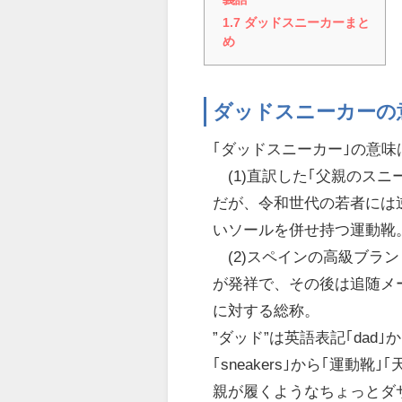
1.7
ダッドスニーカーまと
め
ダッドスニーカーの
｢ダッドスニーカー｣の意
(1)直訳した｢父親のスニ
だが、令和世代の若者には
いソールを併せ持つ運動靴
(2)スペインの高級ブラン
が発祥で、その後は追随メ
に対する総称。
”ダッド”は英語表記｢dad
｢sneakers｣から｢運
親が履くようなちょっとダ