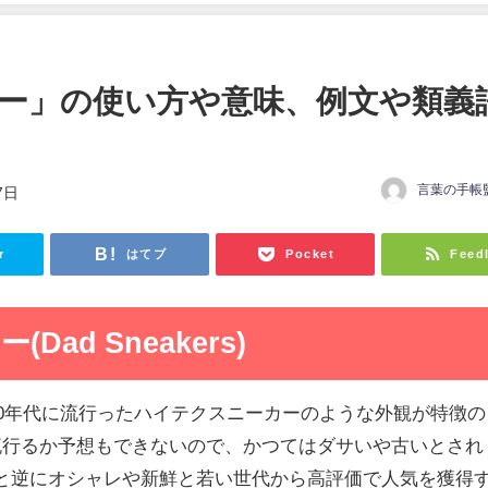
ー」の使い方や意味、例文や類義
言葉の手帳
7日
r
はてブ
Pocket
Feed
ad Sneakers)
90年代に流行ったハイテクスニーカーのような外観が特徴の
流行るか予想もできないので、かつてはダサいや古いとされ
と逆にオシャレや新鮮と若い世代から高評価で人気を獲得