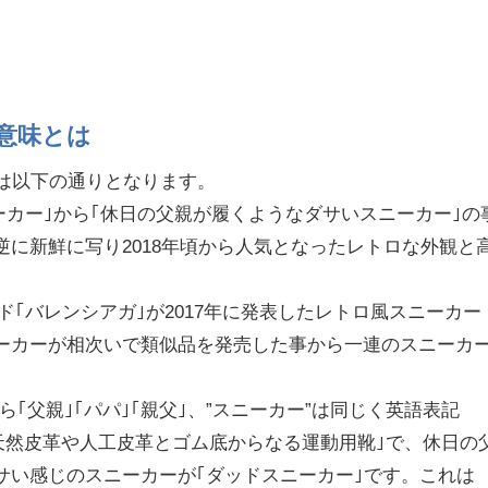
意味とは
味は以下の通りとなります。
ーカー｣から｢休日の父親が履くようなダサいスニーカー｣の
逆に新鮮に写り2018年頃から人気となったレトロな外観と
。
ド｢バレンシアガ｣が2017年に発表したレトロ風スニーカー
ーカーが相次いで類似品を発売した事から一連のスニーカ
｣から｢父親｣｢パパ｣｢親父｣、”スニーカー”は同じく英語表記
動靴｣｢天然皮革や人工皮革とゴム底からなる運動用靴｣で、休日の
サい感じのスニーカーが｢ダッドスニーカー｣です。これは