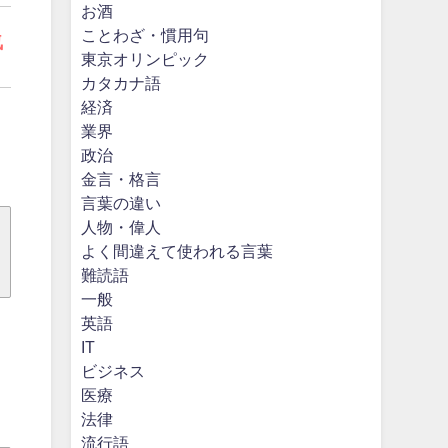
お酒
ことわざ・慣用句
気
東京オリンピック
カタカナ語
経済
業界
政治
金言・格言
言葉の違い
人物・偉人
よく間違えて使われる言葉
難読語
一般
英語
IT
ビジネス
医療
法律
流行語