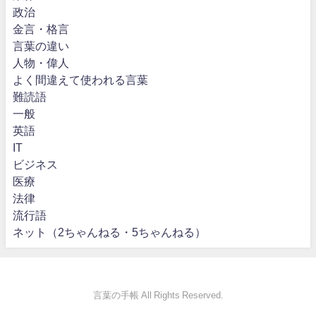
政治
金言・格言
言葉の違い
人物・偉人
よく間違えて使われる言葉
難読語
一般
英語
IT
ビジネス
医療
法律
流行語
ネット（2ちゃんねる・5ちゃんねる）
言葉の手帳 All Rights Reserved.