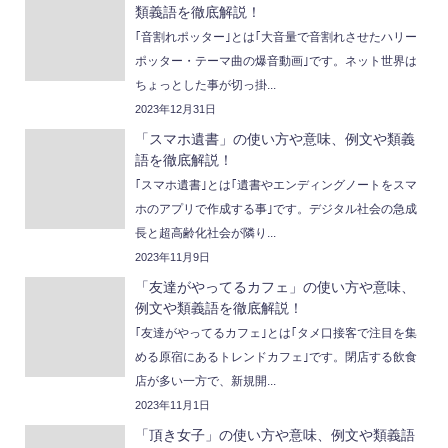
類義語を徹底解説！
｢音割れポッター｣とは｢大音量で音割れさせたハリー
ポッター・テーマ曲の爆音動画｣です。ネット世界は
ちょっとした事が切っ掛...
2023年12月31日
「スマホ遺書」の使い方や意味、例文や類義
語を徹底解説！
｢スマホ遺書｣とは｢遺書やエンディングノートをスマ
ホのアプリで作成する事｣です。デジタル社会の急成
長と超高齢化社会が隣り...
2023年11月9日
「友達がやってるカフェ」の使い方や意味、
例文や類義語を徹底解説！
｢友達がやってるカフェ｣とは｢タメ口接客で注目を集
める原宿にあるトレンドカフェ｣です。閉店する飲食
店が多い一方で、新規開...
2023年11月1日
「頂き女子」の使い方や意味、例文や類義語