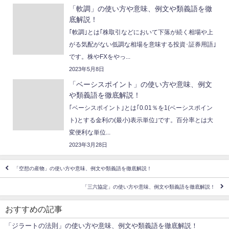
「軟調」の使い方や意味、例文や類義語を徹
底解説！
｢軟調｣とは｢株取引などにおいて下落が続く相場や上
がる気配がない低調な相場を意味する投資･証券用語｣
です。株やFXをやっ...
2023年5月8日
「ベーシスポイント」の使い方や意味、例文
や類義語を徹底解説！
｢ベーシスポイント｣とは｢0.01％を1(ベーシスポイン
ト)とする金利の(最小)表示単位｣です。百分率とは大
変便利な単位...
2023年3月28日
「空想の産物」の使い方や意味、例文や類義語を徹底解説！
「三六協定」の使い方や意味、例文や類義語を徹底解説！
おすすめの記事
「ジラートの法則」の使い方や意味、例文や類義語を徹底解説！