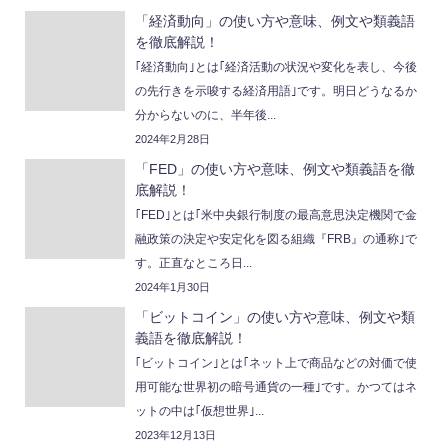
「経済動向」の使い方や意味、例文や類義語
を徹底解説！
｢経済動向｣とは｢経済活動の状況や変化を表し、今後
の先行きを示唆する経済用語｣です。明日どうなるか
分からないのに、半年後...
2024年2月28日
「FED」の使い方や意味、例文や類義語を徹
底解説！
｢FED｣とは｢米中央銀行制度の最高意思決定機関で金
融政策の決定や安定化を図る組織『FRB』の通称｣で
す。正直なところ日...
2024年1月30日
「ビットコイン」の使い方や意味、例文や類
義語を徹底解説！
｢ビットコイン｣とは｢ネット上で商品などの対価で使
用可能な世界初の暗号通貨の一種｣です。かつてはネ
ットの中は｢仮想世界｣...
2023年12月13日