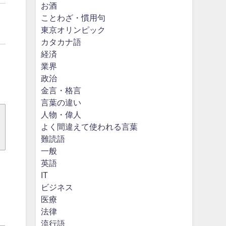
お酒
ことわざ・慣用句
き
東京オリンピック
カタカナ語
経済
業界
政治
金言・格言
言葉の違い
人物・偉人
よく間違えて使われる言葉
難読語
一般
英語
IT
ビジネス
医療
法律
流行語