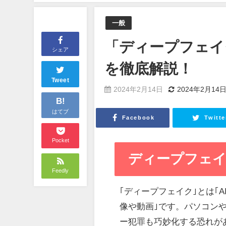
一般
「ディープフェイ
シェア
を徹底解説！
Tweet
2024年2月14日
2024年2月14
B!
はてブ
Facebook
Twitte
Pocket
ディープフェイク(
Feedly
｢ディープフェイク｣とは｢
像や動画｣です。パソコン
ー犯罪も巧妙化する恐れが