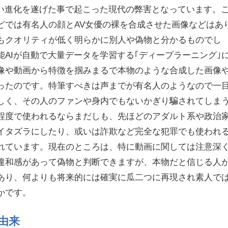
しい進化を遂げた事で起こった現代の弊害となっています。
どでは有名人の顔とAV女優の裸を合成させた画像などはあ
もクオリティが低く明らかに別人や偽物と分かるものでし
AIが自動で大量データを学習する｢ディープラーニング｣
像や動画から特徴を掴みまるで本物のような合成した画像
ったのです。特筆すべきは声までが有名人のようなので一
しく、その人のファンや身内でもないかぎり騙されてしま
程度で使われるならまだしも、先ほどのアダルト系や政治
イタズラにしたり、或いは詐欺など完全な犯罪でも使われ
れています。現在のところは、特に動画に関しては注意深
違和感があって偽物と判断できますが、本物だと信じる人
あり、何よりも将来的には確実に瓜二つに再現され素人で
かです。
由来