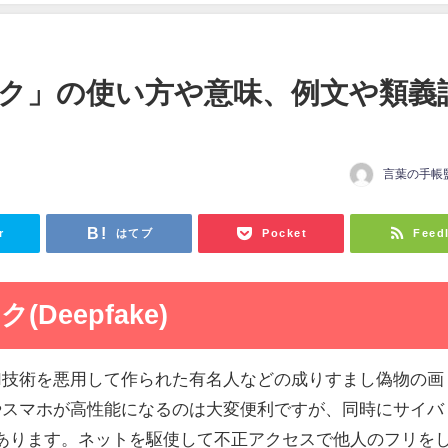
ク」の使い方や意味、例文や類義
言葉の手帳
日
r
はてブ
Pocket
Feed
Deepfake)
AI技術を悪用して作られた有名人などの成りすまし偽物の画
やスマホが高性能になるのは大変便利ですが、同時にサイバ
あります。ネットを駆使して不正アクセスで他人のフリを