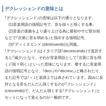
デクレッシェンドの意味とは
｢デクレッシェンド｣の意味は以下の通りとなります。
(1)音楽用語の強弱記号で、音を段々と弱くする事。
(2)音楽の楽曲をより盛り上げる為に最初やサビ部分前
などで｢次第に音を弱める｣と指示する強弱記号。
(3)｢ディミヌエンド｣(diminuendo)も同義。
｢デクレッシェンド｣はイタリア語｢decrescendo｣で直訳す
ると｢減少｣となり、それが音楽用語として｢次第に音を弱
く｣｢段々弱く｣といった意味になります。要するに音楽用
語の強弱記号となり、｢decr.｣や｢decresc.｣と略されたり、
また記号では｢＞｣と楽譜上では表されています。因みに反
対となる音をだんだん強くするのが｢クレッシェンド｣
(crescendo)で、だんだん弱くする｢デクレッシェンド｣と
セットになって覚えるのが一般的です。