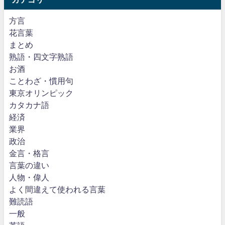
方言
花言葉
まとめ
熟語・四文字熟語
お酒
ことわざ・慣用句
東京オリンピック
カタカナ語
経済
業界
政治
金言・格言
言葉の違い
人物・偉人
よく間違えて使われる言葉
難読語
一般