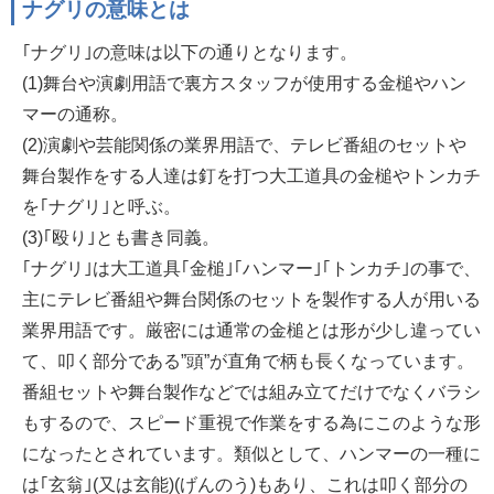
ナグリの意味とは
｢ナグリ｣の意味は以下の通りとなります。
(1)舞台や演劇用語で裏方スタッフが使用する金槌やハン
マーの通称。
(2)演劇や芸能関係の業界用語で、テレビ番組のセットや
舞台製作をする人達は釘を打つ大工道具の金槌やトンカチ
を｢ナグリ｣と呼ぶ。
(3)｢殴り｣とも書き同義。
｢ナグリ｣は大工道具｢金槌｣｢ハンマー｣｢トンカチ｣の事で、
主にテレビ番組や舞台関係のセットを製作する人が用いる
業界用語です。厳密には通常の金槌とは形が少し違ってい
て、叩く部分である”頭”が直角で柄も長くなっています。
番組セットや舞台製作などでは組み立てだけでなくバラシ
もするので、スピード重視で作業をする為にこのような形
になったとされています。類似として、ハンマーの一種に
は｢玄翁｣(又は玄能)(げんのう)もあり、これは叩く部分の