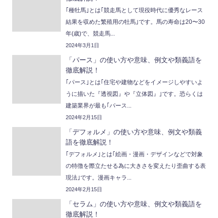
｢種牡馬｣とは｢競走馬として現役時代に優秀なレース
結果を収めた繁殖用の牡馬｣です。馬の寿命は20〜30
年(歳)で、競走馬...
2024年3月1日
「パース」の使い方や意味、例文や類義語を
徹底解説！
｢パース｣とは｢住宅や建物などをイメージしやすいよ
うに描いた『透視図』や『立体図』｣です。恐らくは
建築業界が最も｢パース...
2024年2月15日
「デフォルメ」の使い方や意味、例文や類義
語を徹底解説！
｢デフォルメ｣とは｢絵画・漫画・デザインなどで対象
の特徴を際立たせる為に大きさを変えたり歪曲する表
現法｣です。漫画キャラ...
2024年2月15日
「セラム」の使い方や意味、例文や類義語を
徹底解説！