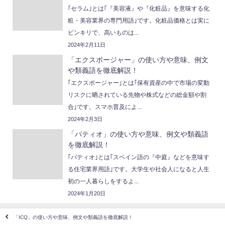
｢セラム｣とは｢『美容液』や『化粧品』を意味する化
粧・美容業界の専門用語｣です。化粧品価格とは実に
ピンキリで、高いものは...
2024年2月11日
「エクスポージャー」の使い方や意味、例文
や類義語を徹底解説！
｢エクスポージャー｣とは｢保有資産の中で市場の変動
リスクに晒されている先物や株式などの総金額や割
合｣です。スマホ普及によ...
2024年2月3日
「パティオ」の使い方や意味、例文や類義語
を徹底解説！
｢パティオ｣とは｢スペイン語の『中庭』などを意味す
る住宅業界用語｣です。大学生や社会人になると人生
初の一人暮らしをするよ...
2024年1月20日
「ICQ」の使い方や意味、例文や類義語を徹底解説！