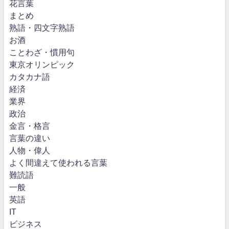
花言葉
まとめ
熟語・四文字熟語
お酒
ことわざ・慣用句
東京オリンピック
カタカナ語
経済
業界
政治
金言・格言
言葉の違い
人物・偉人
よく間違えて使われる言葉
難読語
一般
英語
IT
ビジネス