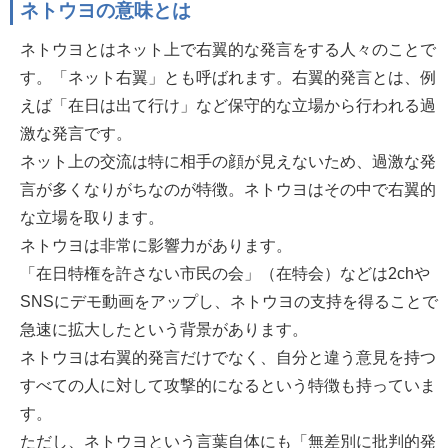
ネトウヨの意味とは
ネトウヨとはネット上で右翼的な発言をする人々のことで
す。「ネット右翼」とも呼ばれます。右翼的発言とは、例
えば「在日は出て行け」など保守的な立場から行われる過
激な発言です。
ネット上の交流は特に相手の顔が見えないため、過激な発
言が多くなりがちなのが特徴。ネトウヨはその中で右翼的
な立場を取ります。
ネトウヨは非常に影響力があります。
「在日特権を許さない市民の会」（在特会）などは2chや
SNSにデモ動画をアップし、ネトウヨの支持を得ることで
急速に拡大したという背景があります。
ネトウヨは右翼的発言だけでなく、自分と違う意見を持つ
すべての人に対して攻撃的になるという特徴も持っていま
す。
ただし、ネトウヨという言葉自体にも「無差別に批判的発