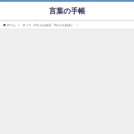
言葉の手帳
ホーム
ネット（2ちゃんねる・5ちゃんねる）
「ネトウヨ」の使い方や意味、例文や