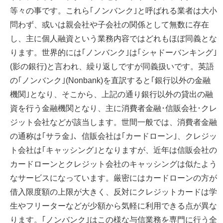
等々の事です。これら｢ノンバンク｣と呼ばれる業者は大小
問わず、或いは親会社や子会社の関係として無数に存在
し、主に個人融資という業務内容ではどれもほぼ同義とな
ります。世界的には｢ノンバンク｣は｢シャドーバンキング｣
(影の銀行)と言われ、繰り返しですが同義扱いです。英語
の｢ノンバンク｣(Nonbank)を直訳すると｢銀行以外の金融
機関｣となり、そこから、上記の通り銀行以外の貸出の融
資を行う金融機関となり、主に消費者金融･信販会社･クレ
ジット会社などが該当します。世間一般では、消費者金融
の通称は｢サラ金｣、信販会社は｢カードローン｣、クレジッ
ト会社は｢キャッシング｣となりますが、近年は信販会社の
カードローンとクレジット会社のキャッシングは似たよう
なサービスになっています。厳密にはカードローンの方が
借入限度額の上限が大きく、反対にクレジットカードは学
生やフリーターなどが少額から気軽に利用できる点が異な
ります。｢ノンバンク｣はこの様な与信業務を専門に行う全