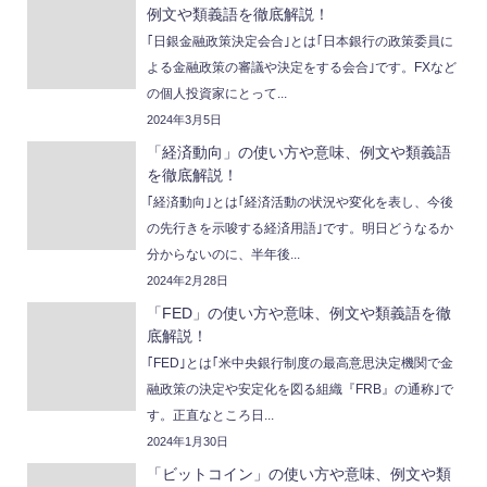
例文や類義語を徹底解説！
｢日銀金融政策決定会合｣とは｢日本銀行の政策委員に
よる金融政策の審議や決定をする会合｣です。FXなど
の個人投資家にとって...
2024年3月5日
「経済動向」の使い方や意味、例文や類義語
を徹底解説！
｢経済動向｣とは｢経済活動の状況や変化を表し、今後
の先行きを示唆する経済用語｣です。明日どうなるか
分からないのに、半年後...
2024年2月28日
「FED」の使い方や意味、例文や類義語を徹
底解説！
｢FED｣とは｢米中央銀行制度の最高意思決定機関で金
融政策の決定や安定化を図る組織『FRB』の通称｣で
す。正直なところ日...
2024年1月30日
「ビットコイン」の使い方や意味、例文や類