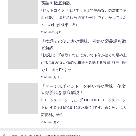
義語を徹底解説！
｢ビットコイン｣とは｢ネット上で商品などの対価で使
用可能な世界初の暗号通貨の一種｣です。かつてはネ
ットの中は｢仮想世界｣...
2023年12月13日
「軟調」の使い方や意味、例文や類義語を徹
底解説！
｢軟調｣とは｢株取引などにおいて下落が続く相場や上
がる気配がない低調な相場を意味する投資･証券用語｣
です。株やFXをやっ...
2023年5月8日
「ベーシスポイント」の使い方や意味、例文
や類義語を徹底解説！
｢ベーシスポイント｣とは｢0.01％を1(ベーシスポイン
ト)とする金利の(最小)表示単位｣です。百分率とは大
変便利な単位...
2023年3月28日