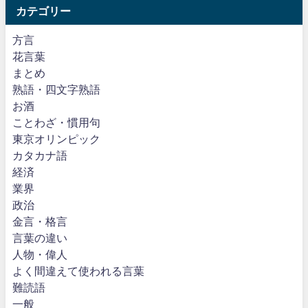
カテゴリー
方言
花言葉
まとめ
熟語・四文字熟語
お酒
ことわざ・慣用句
東京オリンピック
カタカナ語
経済
業界
政治
金言・格言
言葉の違い
人物・偉人
よく間違えて使われる言葉
難読語
一般