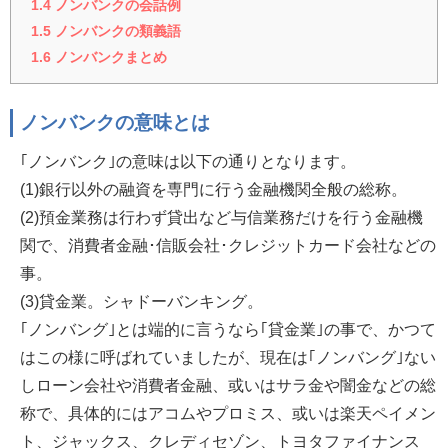
1.4
ノンバンクの会話例
1.5
ノンバンクの類義語
1.6
ノンバンクまとめ
ノンバンクの意味とは
｢ノンバンク｣の意味は以下の通りとなります。
(1)銀行以外の融資を専門に行う金融機関全般の総称。
(2)預金業務は行わず貸出など与信業務だけを行う金融機
関で、消費者金融･信販会社･クレジットカード会社などの
事。
(3)貸金業。シャドーバンキング。
｢ノンバング｣とは端的に言うなら｢貸金業｣の事で、かつて
はこの様に呼ばれていましたが、現在は｢ノンバング｣ない
しローン会社や消費者金融、或いはサラ金や闇金などの総
称で、具体的にはアコムやプロミス、或いは楽天ペイメン
ト、ジャックス、クレディセゾン、トヨタファイナンス