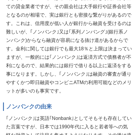
ての貸金業者ですが、その親会社は大手銀行や証券会社等
となるのが相場で、実は銀行とも密接な繋がりがあるので
す。これは、信用度が低い人が銀行から融資を受けるのは
難しいが、｢ノンバンク｣又は｢系列ノンバング｣(銀行系ノ
ンバンク)からなら融資が容易になる抜け道があるからで
す。金利に関しては銀行でも最大18％と上限は決まってい
ますが、一般的には｢ノンバンク｣は返済方式で債務者が不
利になるので、結果的には銀行で借りる以上に返済をする
事になります。しかし、｢ノンバンク｣は融資の審査が通り
やすくかつ即日融資やコンビニATMの利用可能などのメリ
ットが多いのも事実です。
ノンバンクの由来
｢ノンバンク｣は英語｢Nonbank｣としてそもそも存在してい
た言葉ですが、日本では1990年代に入ると若者等への気