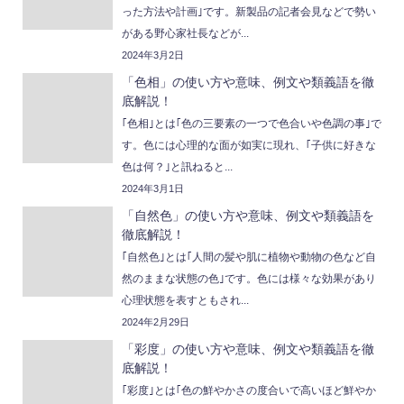
った方法や計画｣です。新製品の記者会見などで勢い
がある野心家社長などが...
2024年3月2日
「色相」の使い方や意味、例文や類義語を徹
底解説！
｢色相｣とは｢色の三要素の一つで色合いや色調の事｣で
す。色には心理的な面が如実に現れ、｢子供に好きな
色は何？｣と訊ねると...
2024年3月1日
「自然色」の使い方や意味、例文や類義語を
徹底解説！
｢自然色｣とは｢人間の髪や肌に植物や動物の色など自
然のままな状態の色｣です。色には様々な効果があり
心理状態を表すともされ...
2024年2月29日
「彩度」の使い方や意味、例文や類義語を徹
底解説！
｢彩度｣とは｢色の鮮やかさの度合いで高いほど鮮やか