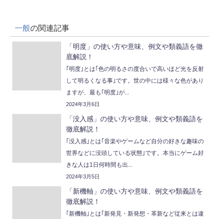
一般
の関連記事
「明度」の使い方や意味、例文や類義語を徹
底解説！
｢明度｣とは｢色の明るさの度合いで高いほど光を反射
して明るくなる事｣です。世の中には様々な色があり
ますが、最も｢明度｣が...
2024年3月6日
「没入感」の使い方や意味、例文や類義語を
徹底解説！
｢没入感｣とは｢音楽やゲームなど自分の好きな趣味の
世界などに没頭している状態｣です。本当にゲーム好
きな人は1日何時間も出...
2024年3月5日
「新機軸」の使い方や意味、例文や類義語を
徹底解説！
｢新機軸｣とは｢新発見・新発想・革新など従来とは違