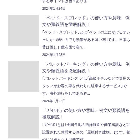
するポイントは色々ありま...
2024年1月24日
「ベッド・スプレッド」の使い方や意味、例
文や類義語を徹底解説！
｢ベッド・スプレッド｣とは｢ベッドの上にかけるオシ
ャレかつ衛生面でも効果がある薄い布｣です。日本も
昔は誰しも敷布団で寝て...
2024年1月23日
「バレットパーキング」の使い方や意味、例
文や類義語を徹底解説！
｢バレットパーキング｣とは｢高級ホテルなどで専用ス
タッフがお客の車を代わりに駐車するサービス｣で
す。海外旅行をしてある程...
2024年1月22日
「ガゼボ」の使い方や意味、例文や類義語を
徹底解説！
｢ガゼボ｣とは｢全国各地の西洋庭園や商業施設などに
設置された休憩する為の『屋根付き建物』｣です。都
心には様々な大型商業施...