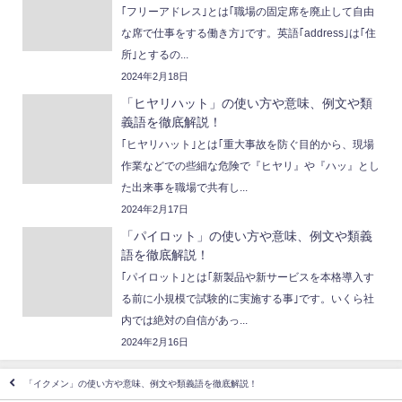
｢フリーアドレス｣とは｢職場の固定席を廃止して自由
な席で仕事をする働き方｣です。英語｢address｣は｢住
所｣とするの...
2024年2月18日
「ヒヤリハット」の使い方や意味、例文や類
義語を徹底解説！
｢ヒヤリハット｣とは｢重大事故を防ぐ目的から、現場
作業などでの些細な危険で『ヒヤリ』や『ハッ』とし
た出来事を職場で共有し...
2024年2月17日
「パイロット」の使い方や意味、例文や類義
語を徹底解説！
｢パイロット｣とは｢新製品や新サービスを本格導入す
る前に小規模で試験的に実施する事｣です。いくら社
内では絶対の自信があっ...
2024年2月16日
「イクメン」の使い方や意味、例文や類義語を徹底解説！