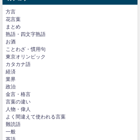
方言
花言葉
まとめ
熟語・四文字熟語
お酒
ことわざ・慣用句
東京オリンピック
カタカナ語
経済
業界
政治
金言・格言
言葉の違い
人物・偉人
よく間違えて使われる言葉
難読語
一般
英語