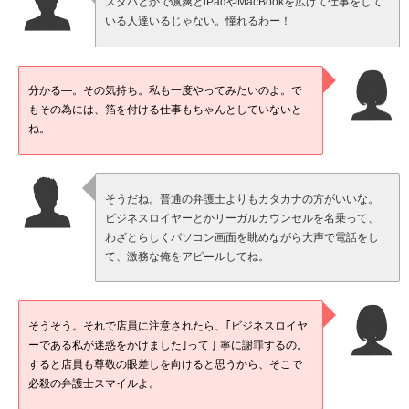
スタバとかで颯爽とiPadやMacBookを広げて仕事をして
いる人達いるじゃない。憧れるわー！
分かる—。その気持ち。私も一度やってみたいのよ。で
もその為には、箔を付ける仕事もちゃんとしていないと
ね。
そうだね。普通の弁護士よりもカタカナの方がいいな。
ビジネスロイヤーとかリーガルカウンセルを名乗って、
わざとらしくパソコン画面を眺めながら大声で電話をし
て、激務な俺をアピールしてね。
そうそう。それで店員に注意されたら、｢ビジネスロイヤ
ーである私が迷惑をかけました｣って丁寧に謝罪するの。
すると店員も尊敬の眼差しを向けると思うから、そこで
必殺の弁護士スマイルよ。