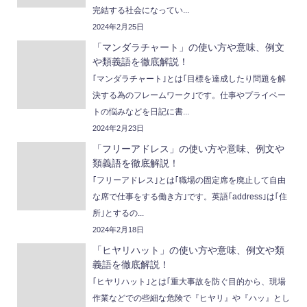
完結する社会になってい...
2024年2月25日
「マンダラチャート」の使い方や意味、例文
や類義語を徹底解説！
｢マンダラチャート｣とは｢目標を達成したり問題を解
決する為のフレームワーク｣です。仕事やプライベー
トの悩みなどを日記に書...
2024年2月23日
「フリーアドレス」の使い方や意味、例文や
類義語を徹底解説！
｢フリーアドレス｣とは｢職場の固定席を廃止して自由
な席で仕事をする働き方｣です。英語｢address｣は｢住
所｣とするの...
2024年2月18日
「ヒヤリハット」の使い方や意味、例文や類
義語を徹底解説！
｢ヒヤリハット｣とは｢重大事故を防ぐ目的から、現場
作業などでの些細な危険で『ヒヤリ』や『ハッ』とし