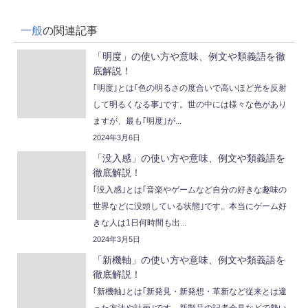
一般
の関連記事
「明度」の使い方や意味、例文や類義語を徹
底解説！
｢明度｣とは｢色の明るさの度合いで高いほど光を反射
して明るくなる事｣です。世の中には様々な色があり
ますが、最も｢明度｣が...
2024年3月6日
「没入感」の使い方や意味、例文や類義語を
徹底解説！
｢没入感｣とは｢音楽やゲームなど自分の好きな趣味の
世界などに没頭している状態｣です。本当にゲーム好
きな人は1日何時間も出...
2024年3月5日
「新機軸」の使い方や意味、例文や類義語を
徹底解説！
｢新機軸｣とは｢新発見・新発想・革新など従来とは違
った方法や計画｣です。新製品の記者会見などで勢い