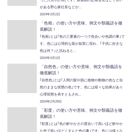
がある野心家社長などが...
2024年3月2日
「色相」の使い方や意味、例文や類義語を徹
底解説！
｢色相｣とは｢色の三要素の一つで色合いや色調の事｣で
す。色には心理的な面が如実に現れ、｢子供に好きな
色は何？｣と訊ねると...
2024年3月1日
「自然色」の使い方や意味、例文や類義語を
徹底解説！
｢自然色｣とは｢人間の髪や肌に植物や動物の色など自
然のままな状態の色｣です。色には様々な効果があり
心理状態を表すともされ...
2024年2月29日
「彩度」の使い方や意味、例文や類義語を徹
底解説！
｢彩度｣とは｢色の鮮やかさの度合いで高いほど鮮やか
な色で低いほどくすんだ色の事｣です。色には様々な