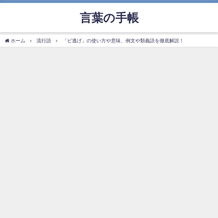
言葉の手帳
ホーム
流行語
「ピ逃げ」の使い方や意味、例文や類義語を徹底解説！