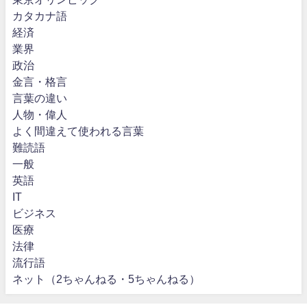
カタカナ語
経済
業界
政治
金言・格言
言葉の違い
人物・偉人
よく間違えて使われる言葉
難読語
一般
英語
IT
ビジネス
医療
法律
流行語
ネット（2ちゃんねる・5ちゃんねる）