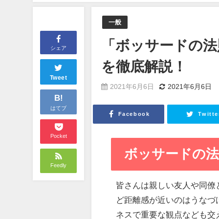
一般
「ボッサードの法
シェア
を徹底解説！
Tweet
2021年6月6日
2021年6月6日
B!
はてブ
Facebook
Twitte
Pocket
ボッサードの法
Feedly
皆さんは親しい友人や同僚
ど距離感が近いのはうなづ
ネスで重要な観点なども交