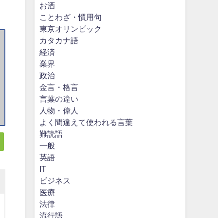
お酒
ことわざ・慣用句
東京オリンピック
カタカナ語
経済
業界
政治
金言・格言
言葉の違い
人物・偉人
よく間違えて使われる言葉
難読語
一般
英語
IT
ビジネス
医療
法律
流行語