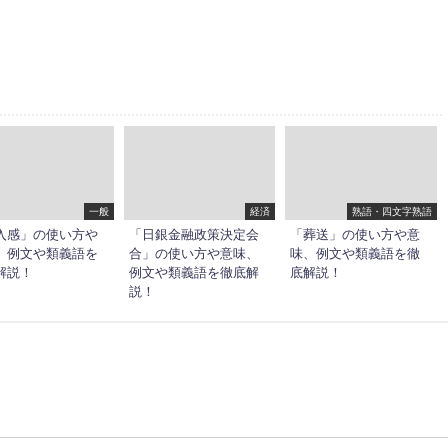
一般
経済
熟語・四文字熟語
入感」の使い方や
「日銀金融政策決定会
「葬送」の使い方や意
、例文や類義語を
合」の使い方や意味、
味、例文や類義語を徹
解説！
例文や類義語を徹底解
底解説！
説！