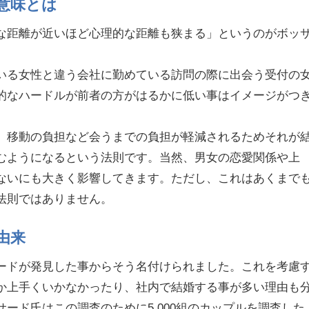
意味とは
な距離が近いほど心理的な距離も狭まる」というのがボッ
いる女性と違う会社に勤めている訪問の際に出会う受付の
的なハードルが前者の方がはるかに低い事はイメージがつ
、移動の負担など会うまでの負担が軽減されるためそれが
むようになるという法則です。当然、男女の恋愛関係や上
ないにも大きく影響してきます。ただし、これはあくまで
法則ではありません。
由来
ードが発見した事からそう名付けられました。これを考慮
か上手くいかなかったり、社内で結婚する事が多い理由も
ード氏はこの調査のために5,000組のカップルを調査した