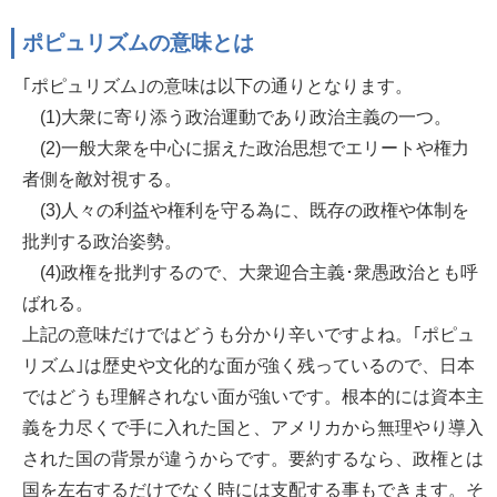
ポピュリズムの意味とは
｢ポピュリズム｣の意味は以下の通りとなります。
(1)大衆に寄り添う政治運動であり政治主義の一つ。
(2)一般大衆を中心に据えた政治思想でエリートや権力
者側を敵対視する。
(3)人々の利益や権利を守る為に、既存の政権や体制を
批判する政治姿勢。
(4)政権を批判するので、大衆迎合主義･衆愚政治とも呼
ばれる。
上記の意味だけではどうも分かり辛いですよね。｢ポピュ
リズム｣は歴史や文化的な面が強く残っているので、日本
ではどうも理解されない面が強いです。根本的には資本主
義を力尽くで手に入れた国と、アメリカから無理やり導入
された国の背景が違うからです。要約するなら、政権とは
国を左右するだけでなく時には支配する事もできます。そ