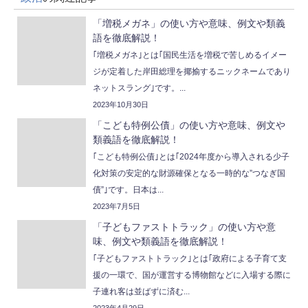
「増税メガネ」の使い方や意味、例文や類義
語を徹底解説！
｢増税メガネ｣とは｢国民生活を増税で苦しめるイメー
ジが定着した岸田総理を揶揄するニックネームであり
ネットスラング｣です。...
2023年10月30日
「こども特例公債」の使い方や意味、例文や
類義語を徹底解説！
｢こども特例公債｣とは｢2024年度から導入される少子
化対策の安定的な財源確保となる一時的な”つなぎ国
債”｣です。日本は...
2023年7月5日
「子どもファストトラック」の使い方や意
味、例文や類義語を徹底解説！
｢子どもファストトラック｣とは｢政府による子育て支
援の一環で、国が運営する博物館などに入場する際に
子連れ客は並ばずに済む...