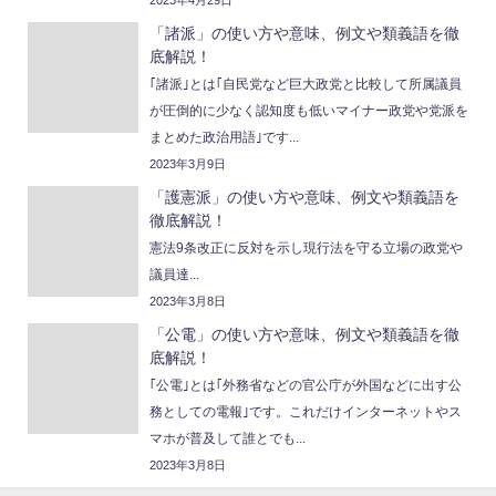
2023年4月29日
「諸派」の使い方や意味、例文や類義語を徹
底解説！
｢諸派｣とは｢自民党など巨大政党と比較して所属議員
が圧倒的に少なく認知度も低いマイナー政党や党派を
まとめた政治用語｣です...
2023年3月9日
「護憲派」の使い方や意味、例文や類義語を
徹底解説！
憲法9条改正に反対を示し現行法を守る立場の政党や
議員達...
2023年3月8日
「公電」の使い方や意味、例文や類義語を徹
底解説！
｢公電｣とは｢外務省などの官公庁が外国などに出す公
務としての電報｣です。これだけインターネットやス
マホが普及して誰とでも...
2023年3月8日