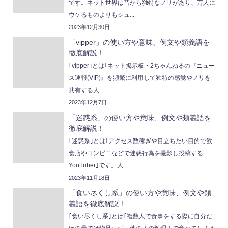
です。ネット世界は昔から独特なノリがあり、万人に
ウケるものよりもシュ...
2023年12月30日
「vipper」の使い方や意味、例文や類義語を
徹底解説！
｢vipper｣とは｢ネット掲示板・2ちゃんねるの『ニュー
ス速報(VIP)』を頻繁に利用して独特の感覚やノリを
共有する人...
2023年12月7日
「迷惑系」の使い方や意味、例文や類義語を
徹底解説！
｢迷惑系｣とは｢アクセス数稼ぎや目立ちたい目的で飲
食店やコンビニなどで迷惑行為を撮影し投稿する
YouTuber｣です。人...
2023年11月18日
「食い尽くし系」の使い方や意味、例文や類
義語を徹底解説！
｢食い尽くし系｣とは｢複数人で食事をする際に自分だ