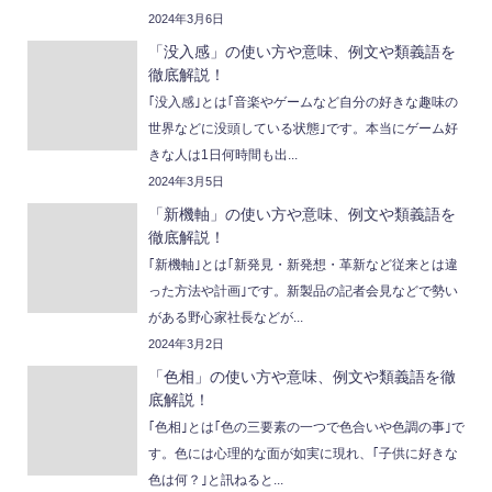
2024年3月6日
「没入感」の使い方や意味、例文や類義語を
徹底解説！
｢没入感｣とは｢音楽やゲームなど自分の好きな趣味の
世界などに没頭している状態｣です。本当にゲーム好
きな人は1日何時間も出...
2024年3月5日
「新機軸」の使い方や意味、例文や類義語を
徹底解説！
｢新機軸｣とは｢新発見・新発想・革新など従来とは違
った方法や計画｣です。新製品の記者会見などで勢い
がある野心家社長などが...
2024年3月2日
「色相」の使い方や意味、例文や類義語を徹
底解説！
｢色相｣とは｢色の三要素の一つで色合いや色調の事｣で
す。色には心理的な面が如実に現れ、｢子供に好きな
色は何？｣と訊ねると...