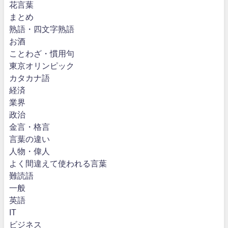
花言葉
まとめ
熟語・四文字熟語
お酒
ことわざ・慣用句
東京オリンピック
カタカナ語
経済
業界
政治
金言・格言
言葉の違い
人物・偉人
よく間違えて使われる言葉
難読語
一般
英語
IT
ビジネス