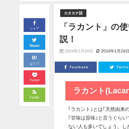
カタカナ語
「ラカント」の使
シェア
説！
Tweet
2024年1月24日
2024年1月24
B!
はてブ
Facebook
Twitte
Pocket
ラカント(Lacan
Feedly
｢ラカント｣とは｢天然由
｢甘味は旨味｣と言うぐら
ない人も多いでしょう。し