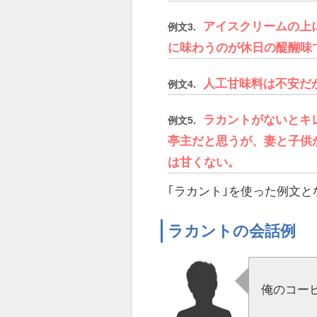
アイスクリームの上
例文3.
に味わうのが休日の醍醐味
人工甘味料は不安だ
例文4.
ラカントがないとキ
例文5.
亭主だと思うが、妻と子供
は甘くない。
｢ラカント｣を使った例文と
ラカントの会話例
俺のコー