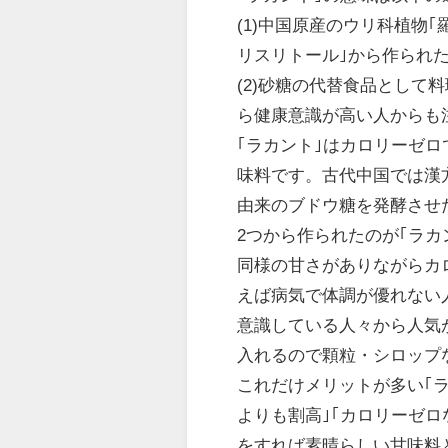
(1)中国原産のウリ科植物
リスリトール｣から作られ
(2)砂糖の代替食品とし
ら健康意識が高い人からも
｢ラカント｣はカロリーゼ
味料です。古代中国では漢
由来のブドウ糖を発酵させ
2つから作られたのが｢ラカ
同様の甘さがありながらカ
えば病気で体調が優れない
意識している人々から人気
入れるので顆粒・シロップ
これだけメリットが多い｢ラ
よりも割高｣｢カロリーゼ
をすれば素晴らしい甘味料