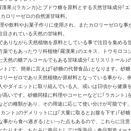
｢羅漢果｣(ラカンカ)とブドウ糖を原料とする天然甘味成分｢エ
たカロリーゼロの自然派甘味料。
て料理や飲料やお菓子作りに使用され、またカロリーゼロな事
注目されている天然の甘味料。
ロでありながら天然植物を原料としている事で注目を集める
方薬でもあったウリ科植物｢羅漢果｣のエキス、トウモロコ
た天然の糖アルコールでもある甘味成分｢エリスリトール｣
ント｣で、簡単に言えば｢砂糖の代替食品｣となります。砂糖
ロリーゼロであり天然植物が原材料となっている事から、
人やダイエットに取り組んでいる人、或いは日頃から健康
が高いです。砂糖同様に料理やコーヒーなどに｢ラカント｣
などの種類があり、その用途に応じて使い分けが可能です
カント｣のデメリットには｢大量に取るとお腹を下す｣｢砂糖
ロな事から食べ過ぎる｣といった点もあるので、これらに注意
となります。ちなみに商品としては医薬品・食品製造メー