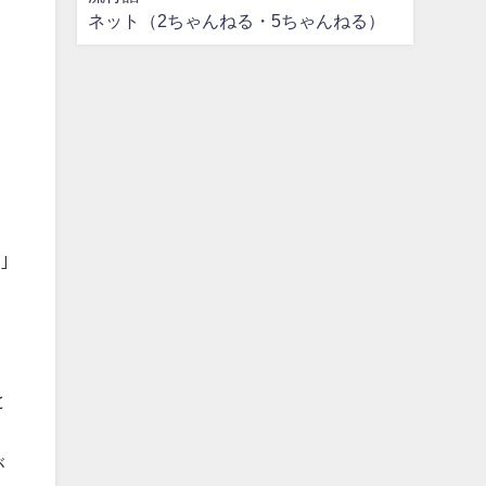
ネット（2ちゃんねる・5ちゃんねる）
ュ
｣
と
が