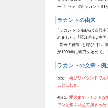
ー｢サラヤ｣の｢ラカントS
ラカントの由来
｢ラカント｣の由来は古代
れました。｢羅漢果｣は中
｢長寿の神果｣と呼び｢甘い
が1993年に研究を始めて、
ラカントの文章・例
再びリバウンドで太
例文1.
ことにした。
愛犬までラカントが
例文2.
ワンと煩く吠えて溜まった