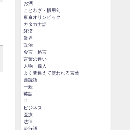
お酒
ことわざ・慣用句
東京オリンピック
カタカナ語
経済
業界
政治
金言・格言
言葉の違い
人物・偉人
よく間違えて使われる言葉
難読語
一般
英語
IT
ビジネス
医療
法律
流行語