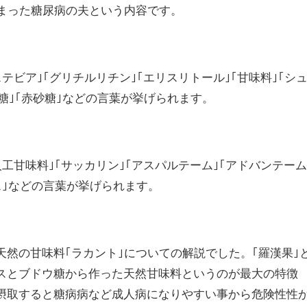
しまった糖尿病の夫という内容です。
テビア｣｢グリチルリチン｣｢エリスリトール｣｢甘味料｣｢シ
砂糖｣｢赤砂糖｣などの言葉が挙げられます。
人工甘味料｣｢サッカリン｣｢アスパルテーム｣｢アドバンテーム
ス｣などの言葉が挙げられます。
天然の甘味料｢ラカント｣についての解説でした。｢羅漢果｣
スとブドウ糖から作った天然甘味料というのが最大の特徴
摂取すると糖病病など成人病になりやすい事から危険性性