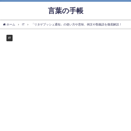
言葉の手帳
ホーム
IT
「リタゲプッシュ通知」の使い方や意味、例文や類義語を徹底解説！
IT