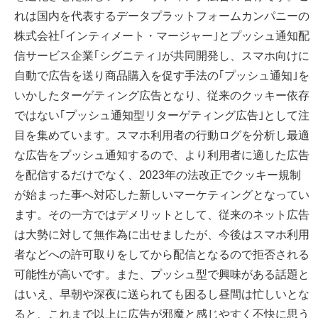
れは国内を代表するデータプラットフォームカンパニーの
株式会社｢インティメート・マージャー｣とプッシュ通知配
信サービス企業｢シグニティ｣が共同開発し、スマホ向けに
自動で広告を送り商品購入を促す手法の｢プッシュ通知｣を
いかしたターゲティング広告となり、従来のクッキー依存
ではない｢プッシュ通知型リターゲティング広告｣として注
目を集めています。スマホ利用者の行動ログを分析し最適
な広告をプッシュ通知するので、より利用者に適した広告
を配信するだけでなく、2023年の法改正でクッキー規制
が始まった事へ対応した新しいマーケティングとなってい
ます。その一方ではデメリットとして、従来のネット広告
は大勢に対して無作為に出せましたが、今後はスマホ利用
者などへの許可取りをしてから配信となるので拒否される
可能性が高いです。また、プッシュ型で興味がある話題と
はいえ、早朝や深夜に送られても困るし昼間は忙しいとな
ると、これまで以上に広告が邪魔と感じやすく不快に思う