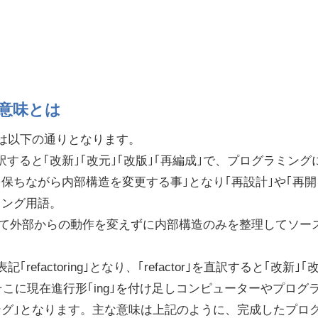
意味とは
味は以下の通りとなります。
g｣を直訳すると｢改新｣｢改元｣｢改版｣｢再編成｣で、プログラミング
保ちながら内部構造を変更する事｣となり｢再設計｣や｢再開
ミング用語。
いて外部からの動作を変えずに内部構造のみを整理してソー
efactoring｣となり、｢refactor｣を直訳すると｢改新｣｢
でそこに現在進行形｢ing｣を付け足しコンピューターやプログ
ング｣となります。主な意味は上記のように、完成したプロ