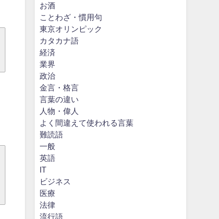
お酒
ことわざ・慣用句
東京オリンピック
カタカナ語
経済
業界
政治
金言・格言
言葉の違い
人物・偉人
よく間違えて使われる言葉
難読語
一般
英語
IT
ビジネス
医療
法律
流行語