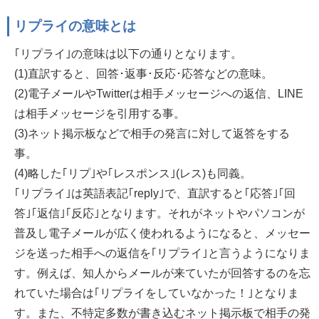
リプライの意味とは
｢リプライ｣の意味は以下の通りとなります。
(1)直訳すると、回答･返事･反応･応答などの意味。
(2)電子メールやTwitterは相手メッセージへの返信、LINE
は相手メッセージを引用する事。
(3)ネット掲示板などで相手の発言に対して返答をする
事。
(4)略した｢リプ｣や｢レスポンス｣(レス)も同義。
｢リプライ｣は英語表記｢reply｣で、直訳すると｢応答｣｢回
答｣｢返信｣｢反応｣となります。それがネットやパソコンが
普及し電子メールが広く使われるようになると、メッセー
ジを送った相手への返信を｢リプライ｣と言うようになりま
す。例えば、知人からメールが来ていたが回答するのを忘
れていた場合は｢リプライをしていなかった！｣となりま
す。また、不特定多数が書き込むネット掲示板で相手の発