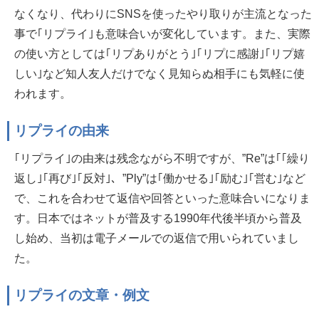
なくなり、代わりにSNSを使ったやり取りが主流となった
事で｢リプライ｣も意味合いが変化しています。また、実際
の使い方としては｢リプありがとう｣｢リプに感謝｣｢リプ嬉
しい｣など知人友人だけでなく見知らぬ相手にも気軽に使
われます。
リプライの由来
｢リプライ｣の由来は残念ながら不明ですが、”Re”は｢｢繰り
返し｣｢再び｣｢反対｣、”Ply”は｢働かせる｣｢励む｣｢営む｣など
で、これを合わせて返信や回答といった意味合いになりま
す。日本ではネットが普及する1990年代後半頃から普及
し始め、当初は電子メールでの返信で用いられていまし
た。
リプライの文章・例文