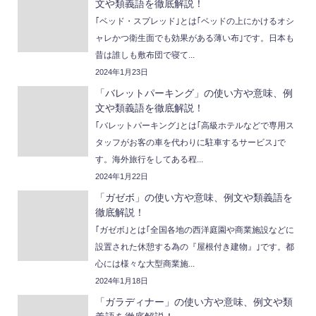
文や類義語を徹底解説！
｢ベッド・スプレッド｣とは｢ベッドの上にかけるオシ
ャレかつ衛生面でも効果がある薄い布｣です。日本も
昔は誰しも敷布団で寝て...
2024年1月23日
「バレットパーキング」の使い方や意味、例
文や類義語を徹底解説！
｢バレットパーキング｣とは｢高級ホテルなどで専用ス
タッフがお客の車を代わりに駐車するサービス｣で
す。海外旅行をしてある程...
2024年1月22日
「ガゼボ」の使い方や意味、例文や類義語を
徹底解説！
｢ガゼボ｣とは｢全国各地の西洋庭園や商業施設などに
設置された休憩する為の『屋根付き建物』｣です。都
心には様々な大型商業施...
2024年1月18日
「ガラディナー」の使い方や意味、例文や類