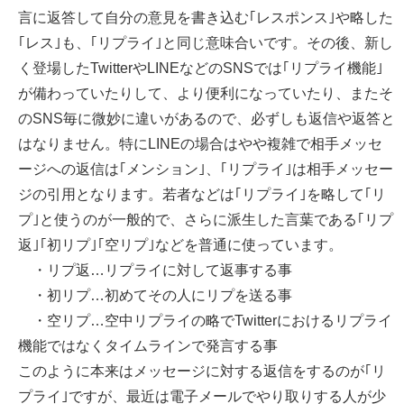
言に返答して自分の意見を書き込む｢レスポンス｣や略した
｢レス｣も、｢リプライ｣と同じ意味合いです。その後、新し
く登場したTwitterやLINEなどのSNSでは｢リプライ機能｣
が備わっていたりして、より便利になっていたり、またそ
のSNS毎に微妙に違いがあるので、必ずしも返信や返答と
はなりません。特にLINEの場合はやや複雑で相手メッセ
ージへの返信は｢メンション｣、｢リプライ｣は相手メッセー
ジの引用となります。若者などは｢リプライ｣を略して｢リ
プ｣と使うのが一般的で、さらに派生した言葉である｢リプ
返｣｢初リプ｣｢空リプ｣などを普通に使っています。
・リプ返…リプライに対して返事する事
・初リプ…初めてその人にリプを送る事
・空リプ…空中リプライの略でTwitterにおけるリプライ
機能ではなくタイムラインで発言する事
このように本来はメッセージに対する返信をするのが｢リ
プライ｣ですが、最近は電子メールでやり取りする人が少