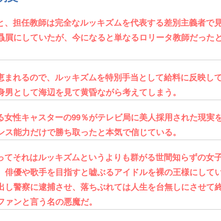
と、担任教師は完全なルッキズムを代表する差別主義者で
贔屓にしていたが、今になると単なるロリータ教師だった
恵まれるので、ルッキズムを特別手当として給料に反映し
身男として海辺を見て黄昏ながら考えてしまう。
る女性キャスターの99％がテレビ局に美人採用された現実
ンス能力だけで勝ち取ったと本気で信じている。
ってそれはルッキズムというよりも群がる世間知らずの女
、俳優や歌手を目指すと嘘ぶるアイドルを裸の王様にして
出し警察に逮捕させ、落ちぶれては人生を台無しにさせて
ファンと言う名の悪魔だ。