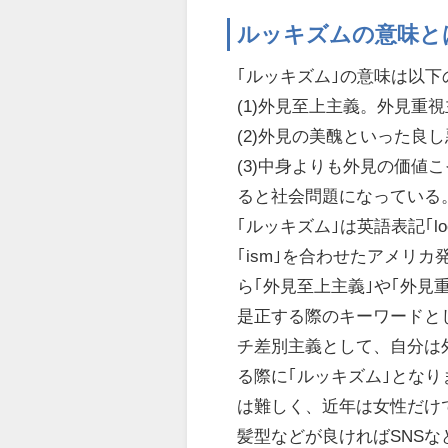
ルッキズムの意味と
｢ルッキズム｣の意味は以
(1)外見至上主義。外見重
(2)外見の美醜といった
(3)中身よりも外見の価
ると社会問題になっている
｢ルッキズム｣は英語表記｢lo
｢ism｣を合わせたアメリ
ら｢外見至上主義｣や｢外
是正する際のキーワードと
チ差別主義として、自分は
る際に｢ルッキズム｣とな
は難しく、近年は女性だけ
髪型などが良ければSNS