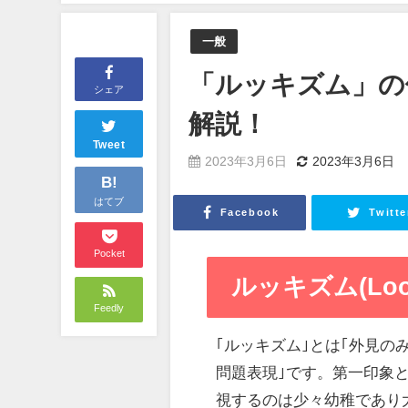
一般
「ルッキズム」の
シェア
解説！
Tweet
2023年3月6日
2023年3月6日
B!
はてブ
Facebook
Twitte
Pocket
ルッキズム(Look
Feedly
｢ルッキズム｣とは｢外見
問題表現｣です。第一印象
視するのは少々幼稚であり