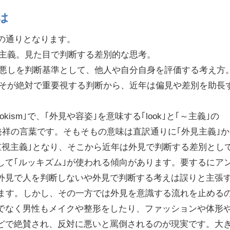
は
下の通りとなります。
視主義。見た目で判断する差別的な思考。
良し悪しを判断基準として、他人や自分自身を評価する考え方
値こそが絶対で重要視する判断から、近年は偏見や差別を助長
。
okism｣で、｢外見や容姿｣を意味する｢look｣と｢～主義｣の
カ発祥の言葉です。そもそもの意味は直訳通りに｢外見主義｣か
見重視主義｣となり、そこから近年は外見で判断する差別とし
して｢ルッキズム｣が使われる傾向があります。要するにア
外見で人を判断しないや外見で判断する考えは誤りと主張
ります。しかし、その一方では外見を意識する流れを止める
でなく男性もメイクや整形をしたり、ファッションや体形
などで絶賛され、反対に悪いと罵倒されるのが現実です。大