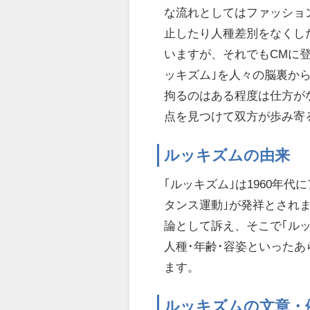
な流れとしてはファッショ
止したり人種差別をなくし
いますが、それでもCMに
ッキズム｣を人々の脳裏か
拘るのはある程度は仕方が
点を見つけて双方が歩み寄
ルッキズムの由来
｢ルッキズム｣は1960年
タンス運動｣が発祥とされま
論として訴え、そこで｢ル
人種･年齢･容姿といった
ます。
ルッキズムの文章・