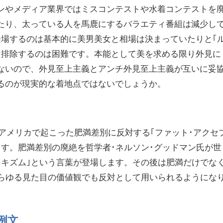
ンやメディア業界ではミスコンテストや水着コンテストを
たり、太っている人を馬鹿にするバラエティ番組は減少し
登場するのは基本的に美男美女と相場は決まっていたりと｢
ら排除するのは困難です。本能として美を求める限り外見に
ないので、外見至上主義とアンチ外見至上主義が互いに妥
るのが現実的な着地点ではないでしょうか。
代にアメリカで起こった肥満差別に反対する｢ファット･アクセ
す。肥満差別の廃絶を哲学者･ネルソン･グッドマン氏が世
ッキズム｣という言葉が登場します。その後は肥満だけでな
あらゆる見た目の価値観でも反対として用いられるようにな
例文