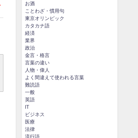
お酒
ム
ことわざ・慣用句
東京オリンピック
カタカナ語
経済
業界
政治
金言・格言
言葉の違い
人物・偉人
よく間違えて使われる言葉
難読語
一般
英語
IT
ビジネス
医療
法律
流行語